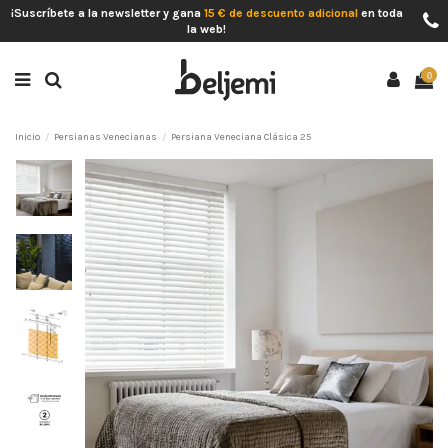
¡Suscríbete a la newsletter y gana
15 € de descuento adicional
en toda
la web!
0
Inicio
Persianas Venecianas
Persiana Veneciana Clásica 25