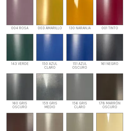
004 ROSA
003 AMARILLO
130 NARANJA
001 TINTO
143 VERDE
150 AZUL
151 AZUL
161 NEGRO
CLARO
OSCURO
160 GRIS
159 GRIS
156 GRIS
178 MARRÓN
OSCURO
MEDIO
CLARO
OSCURO