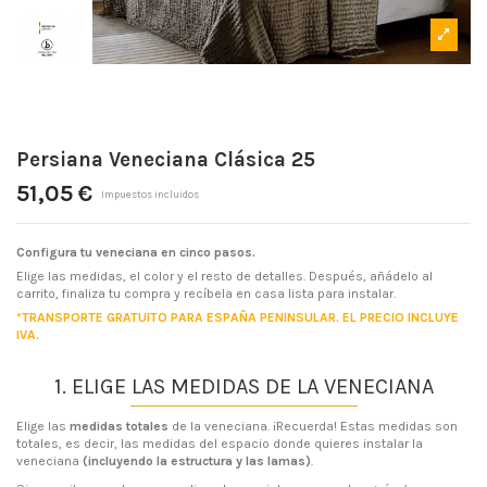
Persiana Veneciana Clásica 25
51,05 €
Impuestos incluidos
Configura tu veneciana en cinco pasos.
Elige las medidas, el color y el resto de detalles. Después, añádelo al
carrito, finaliza tu compra y recíbela en casa lista para instalar.
*TRANSPORTE GRATUITO PARA ESPAÑA PENINSULAR. EL PRECIO INCLUYE
IVA.
1. ELIGE LAS MEDIDAS DE LA VENECIANA
Elige las
medidas totales
de la veneciana. ¡Recuerda! Estas medidas son
totales, es decir, las medidas del espacio donde quieres instalar la
veneciana
(incluyendo la estructura y las lamas)
.