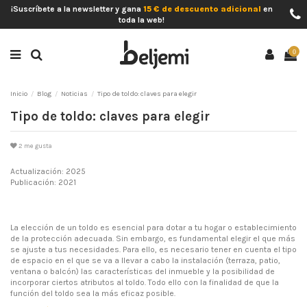
¡Suscríbete a la newsletter y gana
15 € de descuento adicional
en
toda la web!
0
Inicio
Blog
Noticias
Tipo de toldo: claves para elegir
Tipo de toldo: claves para elegir
2
me gusta
Actualización: 2025
Publicación: 2021
La elección de un toldo es esencial para dotar a tu hogar o establecimiento
de la protección adecuada. Sin embargo, es fundamental elegir el que más
se ajuste a tus necesidades. Para ello, es necesario tener en cuenta el tipo
de espacio en el que se va a llevar a cabo la instalación (terraza, patio,
ventana o balcón) las características del inmueble y la posibilidad de
incorporar ciertos atributos al toldo. Todo ello con la finalidad de que la
función del toldo sea la más eficaz posible.