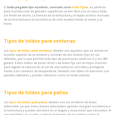
El
toldo plegable tipo acordeón, conocido como
toldo Tijera
, es perfecto
para la protección de grandes superficies al aire libre con un único toldo
sin límite de ancho. La firmeza de la estructura y el tejido acrílico resinado
de la lona favorece la resistencia de este modelo frente al viento y la
lluvia.
Tipos de toldos para ventanas
Los
tipos de toldos para ventanas
ideales son aquellos que se anclan en
la parte superior de la ventana y constan de dos brazos fijos en los
laterales, por lo que permite todo tipo de posiciones entre los 0 y los 180
grados. Estos toldos de punto recto o de brazo fijo son la mejor solución
para regular la exposición al sol de una estancia concreta y protegerla
frente a los cambios de temperatura. También son útiles en balcones con
paredes laterales y puedes utilizarse como un toldo vertical.
Tipos de toldos para patios
Los
tipos de toldos para patios
ideales son los modelos de brazo
extensible, ya que estos brazos articulados aportan una gran resistencia a
la estructura y pueden anclarse en el ángulo y la posición que necesites. Al
ser enrollable, el usuario controla el tamaño de la sombra según el