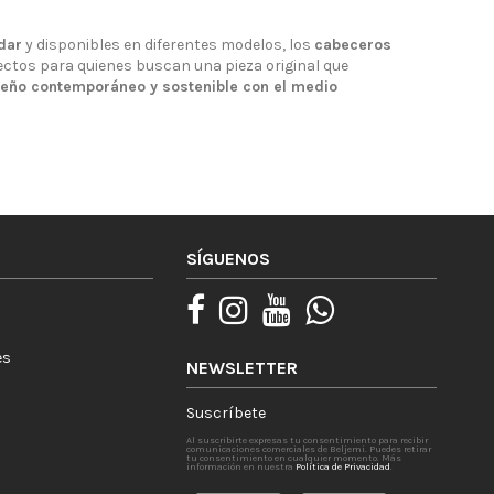
dar
y disponibles en diferentes modelos, los
cabeceros
ctos para quienes buscan una pieza original que
seño contemporáneo y sostenible con el medio
SÍGUENOS
es
NEWSLETTER
Suscríbete
Al suscribirte expresas tu consentimiento para recibir
comunicaciones comerciales de Beljemi. Puedes retirar
tu consentimiento en cualquier momento. Más
información en nuestra
Política de Privacidad
.