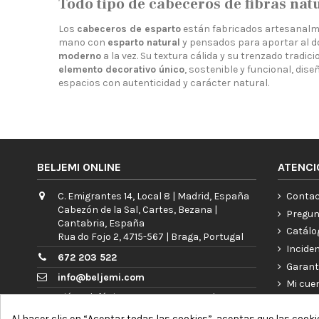
Todo tipo de cabeceros de fibras nat
Los
cabeceros de esparto
están fabricados artesanalm
mano con
esparto natural
y pensados para aportar al d
moderno
a la vez. Su textura cálida y su trenzado tradic
elemento decorativo único
, sostenible y funcional, di
espacios con autenticidad y carácter natural.
BELJEMI ONLINE
ATENCI
C. Emigrantes 14, Local 8 | Madrid, España
Contac
Cabezón de la Sal, Cartes, Bezana |
Pregun
Cantabria, España
Catálo
Rua do Fojo 2, 4715-567 | Braga, Portugal
Incide
672 203 522
Garant
info@beljemi.com
Mi cue
Atención telefónica: L a V 09:00 - 15:30h
Blog
Al hacer clic en “Aceptar todas las cookies”, aceptas que las cooki