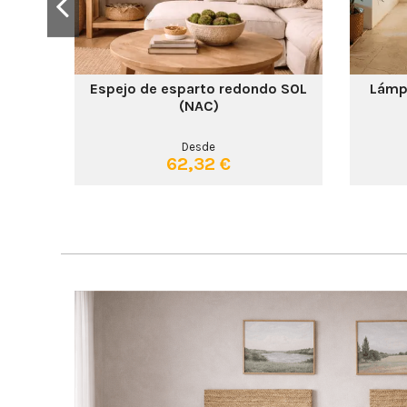
dida
Espejo de esparto redondo SOL
Lámpa
(NAC)
Desde
62,32 €