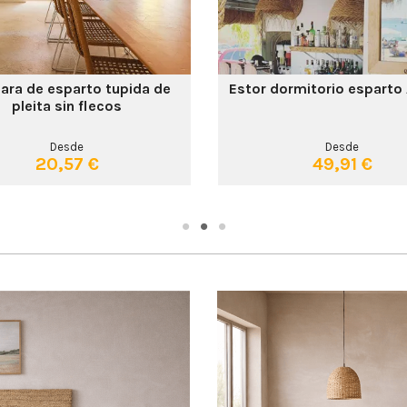
ra de esparto tupida de
Estor dormitorio esparto 
pleita sin flecos
Desde
Desde
20,57 €
49,91 €