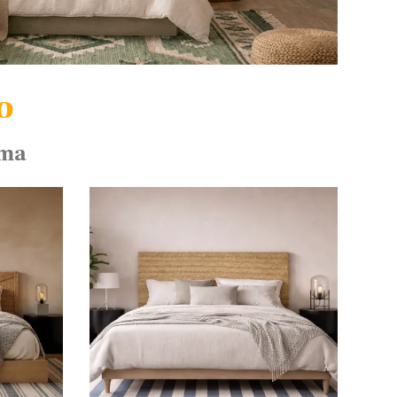
o
ama