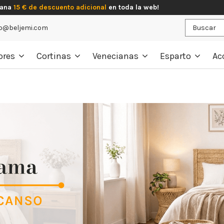
gana
15 € de descuento adicional
en toda la web!
o@beljemi.com
ores
Cortinas
Venecianas
Esparto
Ac