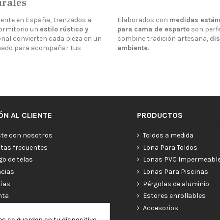
urales
ente en España, trenzados a
Elaborados con
medidas están
ormitorio un
estilo rústico y
para cama de esparto
son perfe
ional convierten cada pieza en un
combine tradición artesana,
di
señado para acompañar tus
ambiente
.
ÓN AL CLIENTE
PRODUCTOS
te con nosotros
Toldos a medida
tas frecuentes
Lona Para Toldos
go de telas
Lonas PVC Impermeabl
ncias
Lonas Para Piscinas
ías
Pérgolas de aluminio
nta
Estores enrollables
Accesorios
es se guarden en tu dispositivo