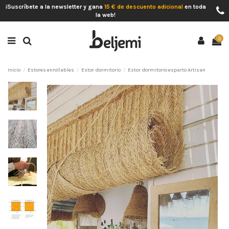
¡Suscríbete a la newsletter y gana
15 € de descuento adicional
en toda
la web!
0
Inicio
Estores enrollables
Estor dormitorio
Estor dormitorio esparto Artisan