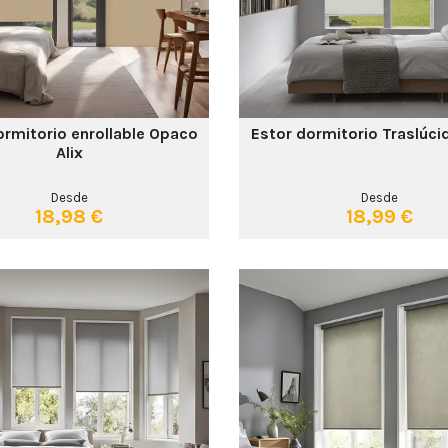
ormitorio enrollable Opaco
Estor dormitorio Traslúci
Alix
Desde
Desde
18,98 €
18,99 €