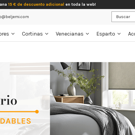
gana
15 € de descuento adicional
en toda la web!
o@beljemi.com
ores
Cortinas
Venecianas
Esparto
Ac