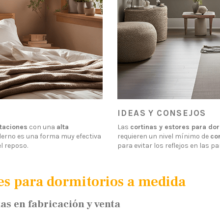
IDEAS Y CONSEJOS
taciones
con una
alta
Las
cortinas y estores para do
rno es una forma muy efectiva
requieren un nivel mínimo de
co
l reposo.
para evitar los reflejos en las p
es para dormitorios a medida
as en fabricación y venta