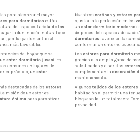
es para alcanzar el mayor
Nuestras
cortinas y estores pa
ores para dormitorios
están
ajustan a la perfección en las
ve
ratura del espacio. La
tela de los
un
estor dormitorio moderno
es
bajar la iluminación natural que
dispones del espacio adecuado. 
ras, por lo que fomentan el
dormitorios
favorecen la comodi
ones más favorables.
conformar un entorno específi
estancias del hogar que se
Los
estores para dormitorio
mod
e un
estor dormitorio juvenil
es
gracias a la amplia gama de mod
cias comunes en lugares de
sofisticados y discretos
estores
de ser práctico, un
estor
complementan la
decoración de
mantenimiento.
s más destacadas de los
estores
Algunos
tejidos de los estores
 La misión de un estor es
habitación al permitir una tenue 
atura óptima
para garantizar
bloquean la luz totalmente. Tam
privacidad.