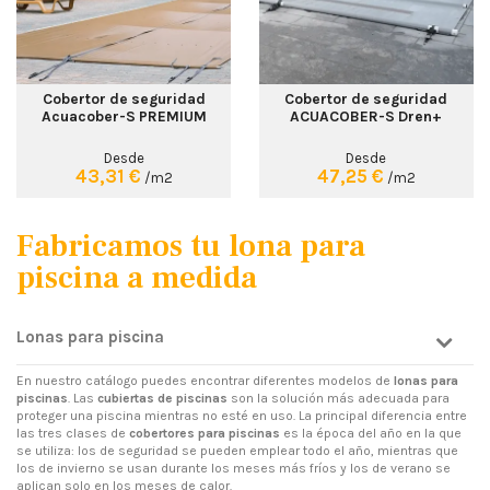
Cobertor de seguridad
Cobertor de seguridad
Acuacober-S PREMIUM
ACUACOBER-S Dren+
Desde
Desde
43,31 €
47,25 €
/m2
/m2
Fabricamos tu lona para
piscina a medida
Lonas para piscina
En nuestro catálogo puedes encontrar diferentes modelos de
lonas para
piscinas
. Las
cubiertas de piscinas
son la solución más adecuada para
proteger una piscina mientras no esté en uso. La principal diferencia entre
las tres clases de
cobertores para piscinas
es la época del año en la que
se utiliza: los de seguridad se pueden emplear todo el año, mientras que
los de invierno se usan durante los meses más fríos y los de verano se
aplican solo en los meses de calor.