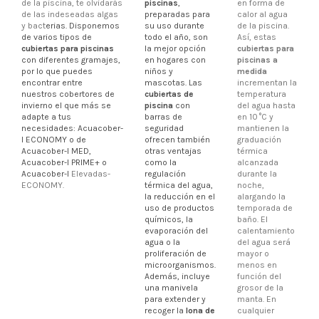
de la piscina, te olvidarás
piscinas
,
en forma de
de las indeseadas algas
preparadas para
calor al agua
y bact
erias. Disponemos
su uso durante
de la piscina.
de varios tipos de
todo el año, son
Así, estas
cubiertas para piscinas
la mejor opción
cubiertas para
con diferentes gramajes,
en hogares con
piscinas a
por lo que puedes
niños y
medida
encontrar entre
mascotas. Las
incrementan la
nuestros cobertores de
cubiertas de
temperatura
invierno el que más se
piscina
con
del agua hasta
adapte a tus
barras de
en 10 °C y
necesidades:
Acuacober-
seguridad
mantienen la
I ECONOMY
o de
ofrecen también
graduación
Acuacober-I MED,
otras ventajas
térmica
Acuacober-I PRIME+ o
como la
alcanzada
Acuacober-I
Elevadas-
regulación
durante la
ECONOMY.
térmica del agua,
noche,
la reducción en el
alargando la
uso de productos
temporada de
químicos, la
baño. El
evaporación del
calentamiento
agua o la
del agua será
proliferación de
mayor o
microorganismos.
menos en
Además, incluye
función del
una manivela
grosor de la
para extender y
manta. En
recoger la
lona de
cualquier