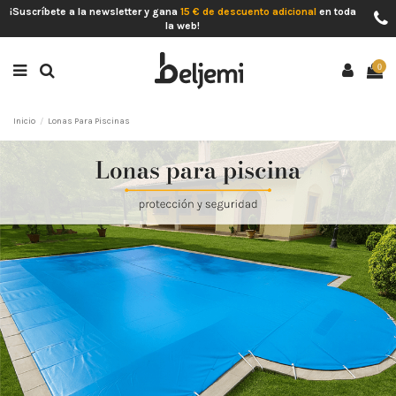
¡Suscríbete a la newsletter y gana
15 € de descuento adicional
en toda
la web!
0
Inicio
Lonas Para Piscinas