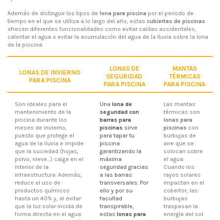
Además de distinguir los tipos de
lona para piscina
por el periodo de
tiempo en el que se utiliza a lo largo del año, estas
cubiertas de piscinas
ofrecen diferentes funcionalidades como evitar caídas accidentales,
calentar el agua o evitar la acumulación del agua de la lluvia sobre la lona
de la piscina.
LONAS DE
MANTAS
LONAS DE INVIERNO
SEGURIDAD
TÉRMICAS
PARA PISCINA
PARA PISCINA
PARA PISCINA
Son ideales para el
Una
lona de
Las mantas
mantenimiento de la
seguridad con
térmicas son
piscina durante los
barras para
lonas para
meses de invierno,
piscinas
sirve
piscinas
con
puesto que protege el
para tapar tu
burbujas de
agua de la lluvia e impide
piscina
aire que se
que la suciedad (hojas,
garantizando la
colocan sobre
polvo, nieve…) caiga en el
máxima
el agua.
interior de la
seguridad gracias
Cuando los
infraestructura. Además,
a las barras
rayos solares
reduce el uso de
transversales. Por
impactan en el
productos químicos
ello y por su
cobertor, las
hasta un 40% y, al evitar
facultad
burbujas
que la luz solar incida de
transpirable,
traspasan la
forma directa en el agua
estas
lonas para
energía del sol