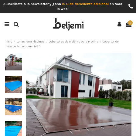
¡Suscríbete a la newsletter y gana
15 € de descuento adicional
en toda
la web!
0
Inicio
Lonas Para Piscinas
Cobertores de Invierno para Piscina
Cobertor de
invierno Acuacober-I MED