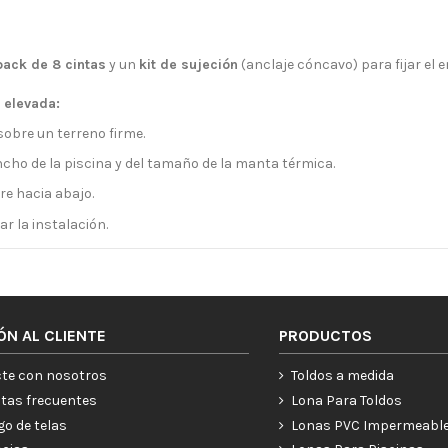
pack de 8 cintas
y un
kit de sujeción
(anclaje cóncavo) para fijar el e
 elevada:
 sobre un terreno firme.
ancho de la piscina y del tamaño de la manta térmica.
re hacia abajo.
ar la instalación.
ÓN AL CLIENTE
PRODUCTOS
te con nosotros
Toldos a medida
tas frecuentes
Lona Para Toldos
go de telas
Lonas PVC Impermeabl