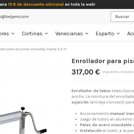
gana
15 € de descuento adicional
en toda la web!
o@beljemi.com
ores
Cortinas
Venecianas
Esparto
Ac
ador para piscinas elevadas hasta 4,2 m
Enrollador para pis
317,00 €
Impuestos incluido
Enrollador de tubos
telescópico
ancho. La montura del enrollad
sujeción
(anclaje cóncavo) para f
Accionamiento
manual med
Juego de tubos en aluminio
Patas de acero inoxidable
c
Instalación
al suelo, a la pa