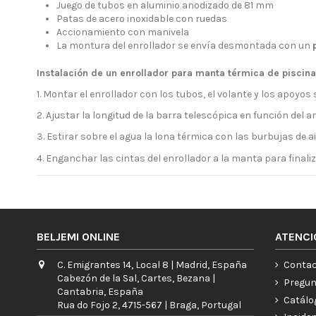
Juego de tubos en aluminio anodizado de 81 mm
Patas de acero inoxidable con ruedas
Accionamiento con manivela
La montura del enrollador se envía desmontada con un
Instalación de un enrollador para manta térmica de piscina
1. Montar el enrollador con los tubos, el volante y los apoyos
2. Ajustar la longitud de la barra telescópica en función del 
3. Estirar sobre el agua la lona térmica con las burbujas de ai
4. Enganchar las cintas del enrollador a la manta para finaliz
BELJEMI ONLINE
ATENCI
C. Emigrantes 14, Local 8 | Madrid, España
Contac
Cabezón de la Sal, Cartes, Bezana |
Pregun
Cantabria, España
Catálo
Rua do Fojo 2, 4715-567 | Braga, Portugal