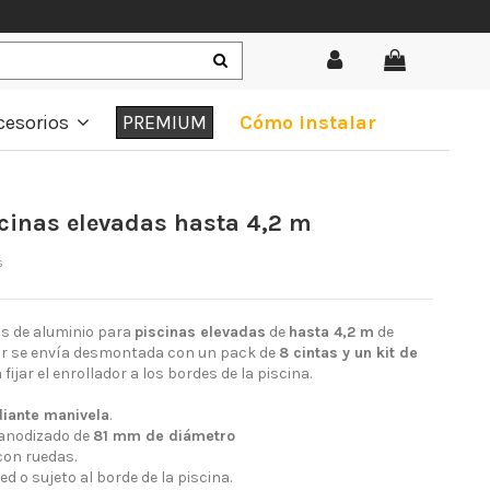
cesorios
PREMIUM
Cómo instalar
cinas elevadas hasta 4,2 m
s
s de aluminio para
piscinas elevadas
de
hasta 4,2 m
de
or se envía desmontada con un pack de
8 cintas y un kit de
ijar el enrollador a los bordes de la piscina.
iante manivela
.
 anodizado de
81 mm de diámetro
on ruedas.
red o sujeto al borde de la piscina.