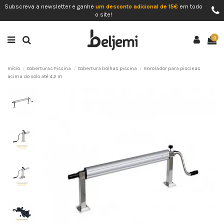
Subscreva a newsletter e ganhe
um desconto adicional de 15€
em todo
o site!
0
Início
Coberturas Piscina
Cobertura bolhas piscina
Enrolador para piscinas
acima do solo até 4,2 m