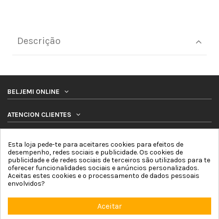
Descrição
BELJEMI ONLINE
ATENCION CLIENTES
PRODUTOS
Esta loja pede-te para aceitares cookies para efeitos de
desempenho, redes sociais e publicidade. Os cookies de
publicidade e de redes sociais de terceiros são utilizados para te
SIGA-NOS
oferecer funcionalidades sociais e anúncios personalizados.
Aceitas estes cookies e o processamento de dados pessoais
envolvidos?
BOLETIM DE NOTICIAS
Aceitar