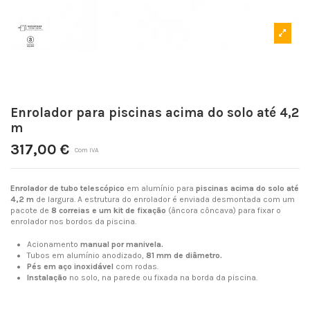
Enrolador para piscinas acima do solo até 4,2
m
317,00 €
Com IVA
Enrolador de tubo telescópico
em alumínio para
piscinas acima do solo até
4,2 m
de largura. A estrutura do enrolador é enviada desmontada com um
pacote de
8 correias e um kit de fixação
(âncora côncava) para fixar o
enrolador nos bordos da piscina.
Acionamento
manual por manivela.
Tubos em alumínio anodizado,
81 mm de diâmetro.
Pés em aço inoxidável
com rodas.
Instalação
no solo, na parede ou fixada na borda da piscina.