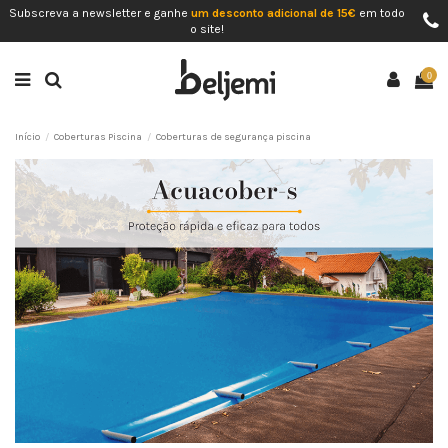
Subscreva a newsletter e ganhe
um desconto adicional de 15€
em todo
o site!
0
Início
Coberturas Piscina
Coberturas de segurança piscina