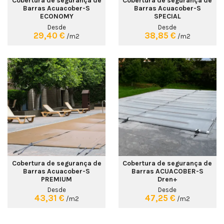
Barras Acuacober-S
Barras Acuacober-S
ECONOMY
SPECIAL
Desde
Desde
29,40 €
38,85 €
/m2
/m2
Cobertura de segurança de
Cobertura de segurança de
Barras Acuacober-S
Barras ACUACOBER-S
PREMIUM
Dren+
Desde
Desde
43,31 €
47,25 €
/m2
/m2