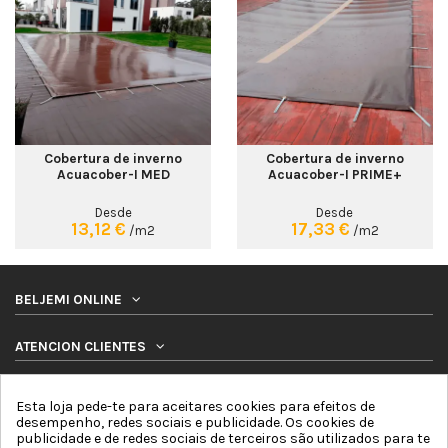
Cobertura de inverno
Cobertura de inverno
Acuacober-I MED
Acuacober-I PRIME+
Desde
Desde
13,12 €
17,33 €
/m2
/m2
BELJEMI ONLINE
ATENCION CLIENTES
PRODUTOS
Esta loja pede-te para aceitares cookies para efeitos de
desempenho, redes sociais e publicidade. Os cookies de
publicidade e de redes sociais de terceiros são utilizados para te
SIGA-NOS