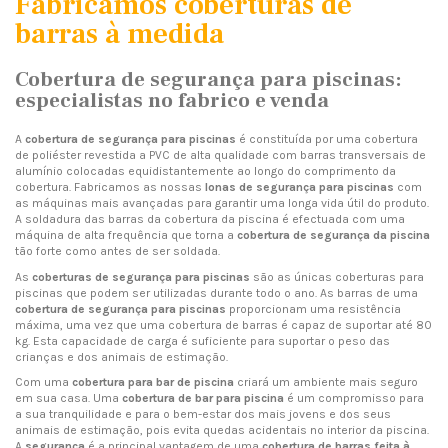
Fabricamos coberturas de
barras à medida
Cobertura de segurança para piscinas:
especialistas no fabrico e venda
A
cobertura de segurança para piscinas
é constituída por uma cobertura
de poliéster revestida a PVC de alta qualidade com barras transversais de
alumínio colocadas equidistantemente ao longo do comprimento da
cobertura. Fabricamos as nossas
lonas de segurança para piscinas
com
as máquinas mais avançadas para garantir uma longa vida útil do produto.
A soldadura das barras da cobertura da piscina é efectuada com uma
máquina de alta frequência que torna a
cobertura de segurança da piscina
tão forte como antes de ser soldada.
As
coberturas de segurança para piscinas
são as únicas coberturas para
piscinas que podem ser utilizadas durante todo o ano. As barras de uma
cobertura de segurança para piscinas
proporcionam uma resistência
máxima, uma vez que uma cobertura de barras é capaz de suportar até 80
kg. Esta capacidade de carga é suficiente para suportar o peso das
crianças e dos animais de estimação.
Com uma
cobertura para bar de piscina
criará um ambiente mais seguro
em sua casa. Uma
cobertura de bar para piscina
é um compromisso para
a sua tranquilidade e para o bem-estar dos mais jovens e dos seus
animais de estimação, pois evita quedas acidentais no interior da piscina.
A
segurança
é a principal vantagem de uma
cobertura de barras feita à