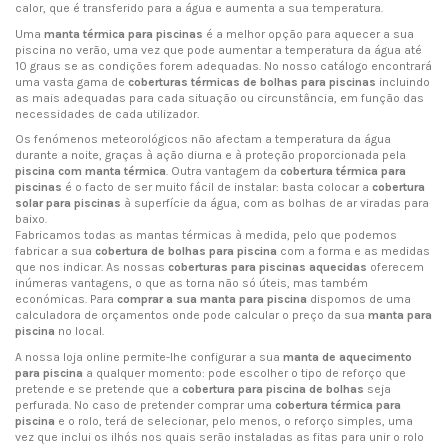
calor, que é transferido para a água e aumenta a sua temperatura.
Uma
manta térmica para piscinas
é a melhor opção para aquecer a sua
piscina no verão, uma vez que pode aumentar a temperatura da água até
10 graus se as condições forem adequadas. No nosso catálogo encontrará
uma vasta gama de
coberturas térmicas de bolhas para piscinas
incluindo
as mais adequadas para cada situação ou circunstância, em função das
necessidades de cada utilizador.
Os fenómenos meteorológicos não afectam a temperatura da água
durante a noite, graças à ação diurna e à proteção proporcionada pela
piscina com manta térmica
. Outra vantagem da
cobertura térmica para
piscinas
é o facto de ser muito fácil de instalar: basta colocar a
cobertura
solar para piscinas
à superfície da água, com as bolhas de ar viradas para
baixo.
Fabricamos todas as mantas térmicas à medida, pelo que podemos
fabricar a sua
cobertura de bolhas para piscina
com a forma e as medidas
que nos indicar. As nossas
coberturas para piscinas aquecidas
oferecem
inúmeras vantagens, o que as torna não só úteis, mas também
económicas. Para
comprar a sua manta para piscina
dispomos de uma
calculadora de orçamentos onde pode calcular o preço da sua
manta para
piscina
no local.
A nossa loja online permite-lhe configurar a sua
manta de aquecimento
para piscina
a qualquer momento: pode escolher o tipo de reforço que
pretende e se pretende que a
cobertura para piscina de bolhas
seja
perfurada. No caso de pretender comprar uma
cobertura térmica para
piscina
e o rolo, terá de selecionar, pelo menos, o reforço simples, uma
vez que inclui os ilhós nos quais serão instaladas as fitas para unir o rolo