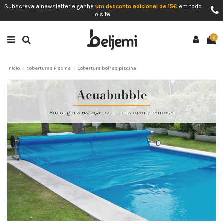
Subscreva a newsletter e ganhe
um desconto adicional de 15€
em todo
o site!
0
Início
Coberturas Piscina
Cobertura bolhas piscina