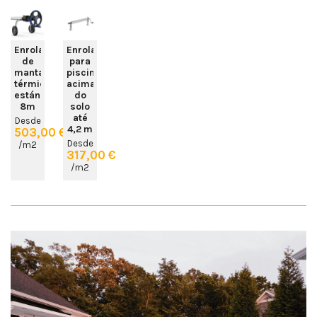
Enrolador
Enrolador
de
para
manta
piscinas
térmica
acima
estándar
do
8m
solo
até
Desde
4,2 m
503,00 €
Desde
/m2
317,00 €
/m2