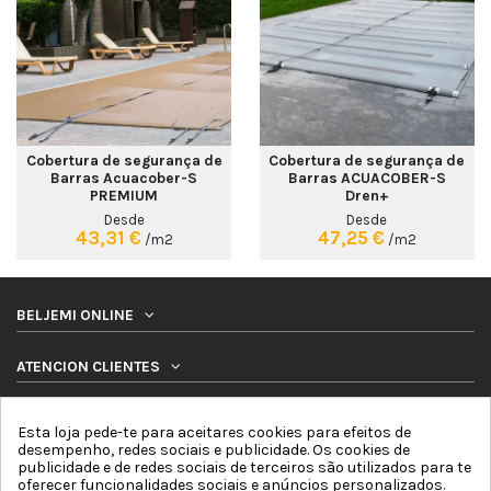
Cobertura de segurança de
Cobertura de segurança de
Barras Acuacober-S
Barras ACUACOBER-S
PREMIUM
Dren+
Desde
Desde
43,31 €
47,25 €
/m2
/m2
BELJEMI ONLINE
ATENCION CLIENTES
PRODUTOS
Esta loja pede-te para aceitares cookies para efeitos de
desempenho, redes sociais e publicidade. Os cookies de
publicidade e de redes sociais de terceiros são utilizados para te
SIGA-NOS
oferecer funcionalidades sociais e anúncios personalizados.