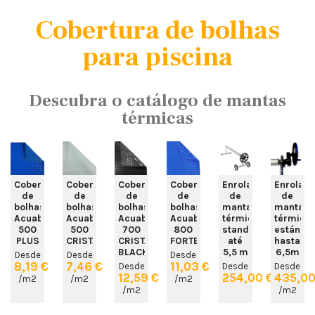
Cobertura de bolhas
para piscina
Descubra o catálogo de mantas
térmicas
Cobertura
Cobertura
Cobertura
Cobertura
Enrolador
Enrolado
de
de
de
de
de
de
bolhas
bolhas
bolhas
bolhas
manta
manta
Acuabubble
Acuabubble
Acuabubble
Acuabubble
térmica
térmica
500
500
700
800
standard
estánda
PLUS
CRISTAL
CRISTAL
FORTE
até
hasta
BLACK
5,5 m
6,5m
Desde
Desde
Desde
8,19 €
7,46 €
11,03 €
Desde
Desde
Desde
12,59 €
254,00 €
435,00
/m2
/m2
/m2
/m2
/m2