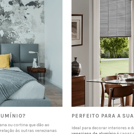
LUMÍNIO?
PERFEITO PARA A SUA
ana ou cortina que dão ao
Ideal para decorar interiores e 
 relação às outras venezianas
veneziana de alumínio
é capaz 