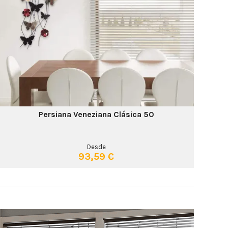
Persiana Veneziana Clásica 50
Desde
93,59 €