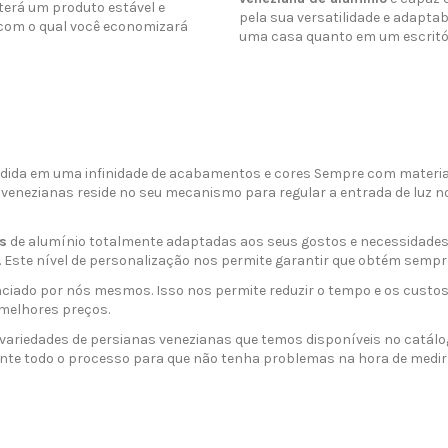
terá um produto estável e
pela sua versatilidade e adaptab
 com o qual você economizará
uma casa quanto em um escritór
ida em uma infinidade de acabamentos e cores Sempre com materiai
venezianas reside no seu mecanismo para regular a entrada de luz no
s
de alumínio totalmente adaptadas aos seus gostos e necessidades. 
 Este nível de personalização nos permite garantir que obtém sempre
nciado por nós mesmos. Isso nos permite reduzir o tempo e os custo
 melhores preços.
s variedades de persianas venezianas que temos disponíveis no catálo
ante todo o processo para que não tenha problemas na hora de medi