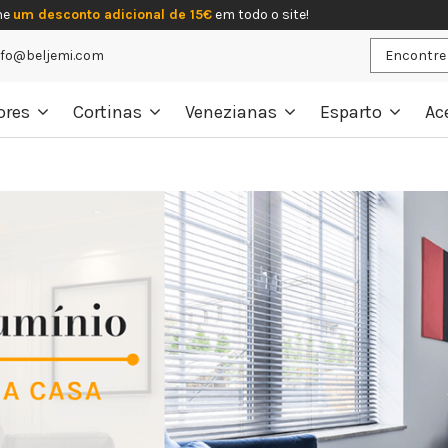
he
um desconto adicional de 15€
em todo o site!
nfo@beljemi.com
ores
Cortinas
Venezianas
Esparto
Ac