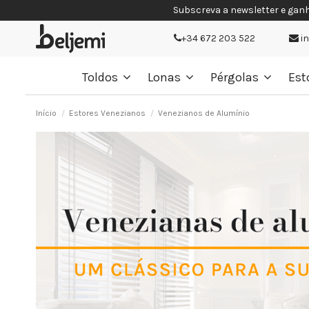
Subscreva a newsletter e gan
+34 672 203 522
i
Toldos
Lonas
Pérgolas
Est
Início
Estores Venezianos
Venezianos de Alumínio