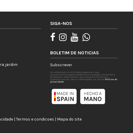
SIGA-NOS
BOLETIM DE NOTICIAS
ra jardim
Subscrever
Ao subscrever, o utilizador expressa o seu
consentimento para receber comunicações comerciais
do Beljemi. Pode retirar o seu consentimento em
qualquer altura. Mais informações na nossa
Política de
privacidade
.
acidade
|
Termos e condicoes
|
Mapa do site