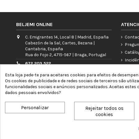
BELJEMI ONLINE
ATENCI
C. Emigrantes 14, Local 8 | Madrid, España
Contac
Cabezón de la Sal, Cartes, Bezana |
Pregun
Cantabria, España
Catálo
Rua do Fojo 2, 4715-567 | Braga, Portugal
Incidê
672 203 522
Garant
info@beljemi.com
Esta loja pede-te para aceitares cookies para efeitos de desempenh
A minh
Os cookies de publicidade e de redes sociais de terceiros são utiliz
Atenção telefônica: L a V 09:00 - 15:30h
Blog
funcionalidades sociais e anúncios personalizados. Aceitas estes
dados pessoais envolvidos?
Personalizar
Rejeitar todos os
cookies
Beljemi Online © 2026 by Online Network F