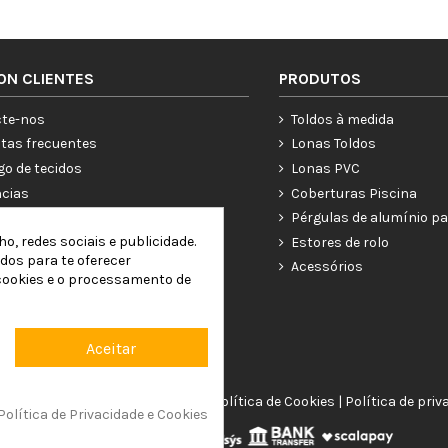
ON CLIENTES
PRODUTOS
te-nos
Toldos à medida
tas frecuentes
Lonas Toldos
go de tecidos
Lonas PVC
ncias
Coberturas Piscina
ías
Pérgulas de alumínio pa
o, redes sociais e publicidade.
a conta
Estores de rolo
ados para te oferecer
Acessórios
 cookies e o processamento de
Aceitar
or4 Commerce, S.L. |
Aviso Legal
|
Política de Cookies
|
Política de priv
Política de Privacidade e Cookies