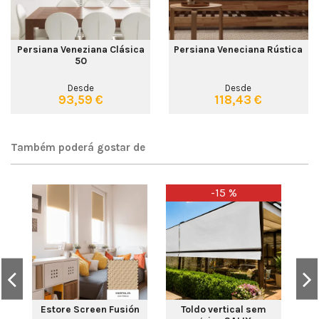
Persiana Veneziana Clásica
Persiana Veneciana Rústica
50
Desde
Desde
93,59 €
118,43 €
Também poderá gostar de
-15 %
Est
Estore Screen Fusión
Toldo vertical sem