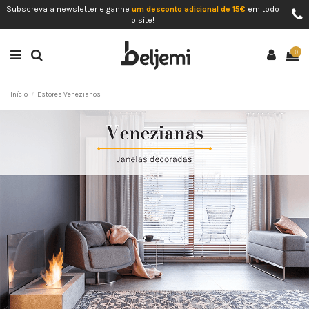
Subscreva a newsletter e ganhe
um desconto adicional de 15€
em todo
o site!
0
Início
Estores Venezianos