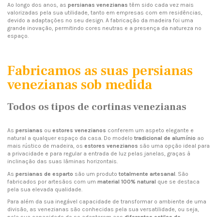
Ao longo dos anos, as
persianas venezianas
têm sido cada vez mais
valorizadas pela sua utilidade, tanto em empresas com em residências,
devido a adaptações no seu design. A fabricação da madeira foi uma
grande inovação, permitindo cores neutras e a presença da natureza no
espaço.
Fabricamos as suas persianas
venezianas sob medida
Todos os tipos de cortinas venezianas
As
persianas
ou
estores venezianos
conferem um aspeto elegante e
natural a qualquer espaço da casa. Do modelo
tradicional de alumínio
ao
mais rústico de madeira, os
estores venezianos
são uma opção ideal para
a privacidade e para regular a entrada de luz pelas janelas, graças à
inclinação das suas lâminas horizontais.
As
persianas de
esparto
são um produto
totalmente artesanal
. São
fabricados por artesãos com um
material 100% natural
que se destaca
pela sua elevada qualidade.
Para além da sua inegável capacidade de transformar o ambiente de uma
divisão, as venezianas são conhecidas pela sua versatilidade, ou seja,