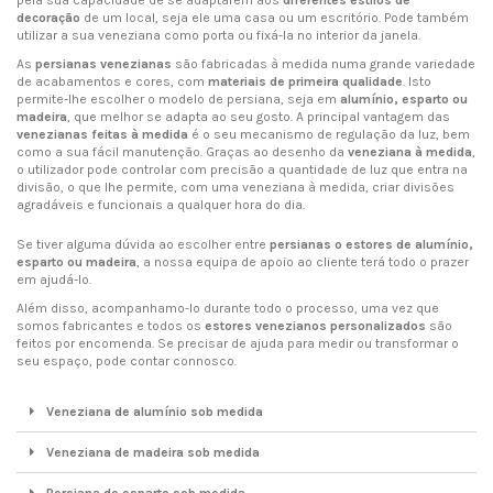
pela sua capacidade de se adaptarem aos
diferentes estilos de
decoração
de um local, seja ele uma casa ou um escritório. Pode também
utilizar a sua veneziana como porta ou fixá-la no interior da janela.
As
persianas venezianas
são fabricadas à medida numa grande variedade
de acabamentos e cores, com
materiais de primeira qualidade
. Isto
permite-lhe escolher o modelo de persiana, seja em
alumínio, esparto ou
madeira
, que melhor se adapta ao seu gosto. A principal vantagem das
venezianas feitas à medida
é o seu mecanismo de regulação da luz, bem
como a sua fácil manutenção. Graças ao desenho da
veneziana à medida
,
o utilizador pode controlar com precisão a quantidade de luz que entra na
divisão, o que lhe permite, com uma veneziana à medida, criar divisões
agradáveis e funcionais a qualquer hora do dia.
Se tiver alguma dúvida ao escolher entre
persianas o estores de alumínio,
esparto ou madeira
, a nossa equipa de apoio ao cliente terá todo o prazer
em ajudá-lo.
Além disso, acompanhamo-lo durante todo o processo, uma vez que
somos fabricantes e todos os
estores venezianos personalizados
são
feitos por encomenda. Se precisar de ajuda para medir ou transformar o
seu espaço, pode contar connosco.
Veneziana de alumínio sob medida
Veneziana de madeira sob medida
Persiana de esparto sob medida