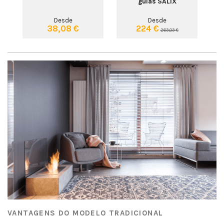
IX
guias SALIX
Desde
Desde
38,08 €
224 €
263,03 €
VANTAGENS DO MODELO TRADICIONAL