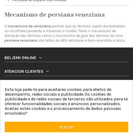
Mecanismo de persiana veneziana
O
mecanismo da veneziana
permite que as lâminas sejam desdobradas
ou recolhidas puxando e movendo o cordão. Tanto o mecanismo de
elevação das lâminas como o mecanismo de guia das lâminas de uma
persiana veneziana
são feitos de ABS reforçado e ferro revestido a zinco.
BELJEMI ONLINE
ATENCION CLIENTES
PRODUTOS
Esta loja pede-te para aceitares cookies para efeitos de
desempenho, redes sociais e publicidade. Os cookies de
publicidade e de redes sociais de terceiros são utilizados para te
SIGA-NOS
oferecer funcionalidades sociais e anúncios personalizados.
Aceitas estes cookies e o processamento de dados pessoais
envolvidos?
BOLETIM DE NOTICIAS
Aceitar