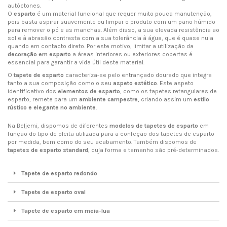
autóctones.
O
esparto
é um material funcional que requer muito pouca manutenção,
pois basta aspirar suavemente ou limpar o produto com um pano húmido
para remover o pó e as manchas. Além disso, a sua elevada resistência ao
sol e à abrasão contrasta com a sua tolerância à água, que é quase nula
quando em contacto direto. Por este motivo, limitar a utilização da
decoração em esparto
a áreas interiores ou exteriores cobertas é
essencial para garantir a vida útil deste material.
O
tapete de esparto
caracteriza-se pelo entrançado dourado que integra
tanto a sua composição como o seu
aspeto estético
. Este aspeto
identificativo dos
elementos de esparto
, como os tapetes retangulares de
esparto, remete para um
ambiente campestre
, criando assim um
estilo
rústico e elegante no ambiente
.
Na Beljemi, dispomos de diferentes
modelos de tapetes de esparto
em
função do tipo de pleita utilizada para a confeção dos tapetes de esparto
por medida, bem como do seu acabamento. Também dispomos de
tapetes de esparto standard
, cuja forma e tamanho são pré-determinados.
Tapete de esparto redondo
Tapete de esparto oval
Tapete de esparto em meia-lua