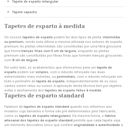
Tapete de esparto retangular
Tapete capacho
Tapetes de esparto à medida
Os nossos
tapetes de esparto
podem ter dois tipos de pleita:
intermédia
ou premium
, sendo esta última a mesma utilizada nos estores de esparto
premium. As pleitas intermédias são constituídas por uma fibra grosseira
que forma
tranças finas com 5 cm de largura
, enquanto as pleitas
premium são constituídas por fibras finas que formam tranças grosseiras
com
8 cm de largura
.
Por outro lado, os acabamentos que oferecemos para um
tapete de
esparto
podem ser
simples
, com o rebordo reforçado nas duas
extremidades mais estreitas, ou
perimetrais
, com o rebordo reforçado em
todo o perímetro do
tapete de esparto
, independentemente de os seus
cantos serem retos ou curvos. A aplicação desta técnica tem por objetivo
evitar o desfiamento dos
tapetes de esparto feitos à medida
.
Tapetes de esparto standard
Falamos de
tapetes de esparto standard
quando nos referimos aos
modelos cujo tamanho e forma são pré-determinados pelo fabricante,
como os
tapetes de esparto retangulares
. Da mesma forma, o
fabrico
artesanal dos tapetes de esparto standard
permite que cada tapete seja
um elemento decorativo único que confere
originalidade e autenticidade
a