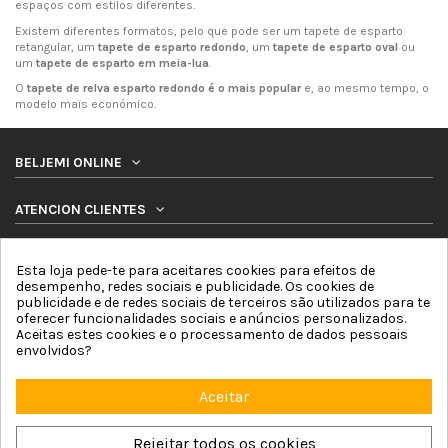
espaços com estilos diferentes.
Existem diferentes formatos, pelo que pode ser um tapete de esparto
retangular, um
tapete de esparto redondo
, um
tapete de esparto oval
ou
um
tapete de esparto em meia-lua
.
O
tapete de relva esparto redondo é o mais popular
e, ao mesmo tempo, o
modelo mais económico.
BELJEMI ONLINE
ATENCION CLIENTES
PRODUTOS
Esta loja pede-te para aceitares cookies para efeitos de
desempenho, redes sociais e publicidade. Os cookies de
publicidade e de redes sociais de terceiros são utilizados para te
SIGA-NOS
oferecer funcionalidades sociais e anúncios personalizados.
Aceitas estes cookies e o processamento de dados pessoais
BOLETIM DE NOTICIAS
envolvidos?
Aceitar
Rejeitar todos os cookies