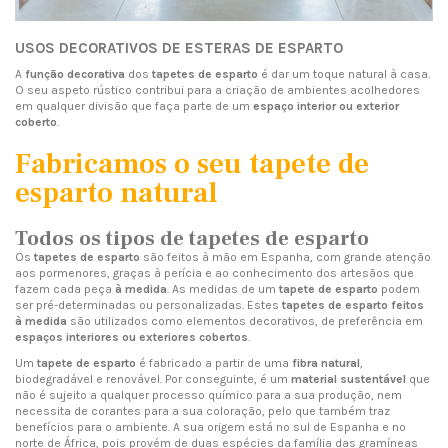
USOS DECORATIVOS DE ESTERAS DE ESPARTO
A
função decorativa
dos
tapetes de esparto
é dar um toque natural à casa.
O seu aspeto rústico contribui para a criação de ambientes acolhedores
em qualquer divisão que faça parte de um
espaço interior ou exterior
coberto
.
Fabricamos o seu tapete de
esparto natural
Todos os tipos de tapetes de esparto
Os
tapetes de esparto
são feitos à mão em Espanha, com grande atenção
aos pormenores, graças à perícia e ao conhecimento dos artesãos que
fazem cada peça
à medida
. As medidas de um
tapete de esparto
podem
ser pré-determinadas ou personalizadas. Estes
tapetes de esparto feitos
à medida
são utilizados como elementos decorativos, de preferência em
espaços interiores ou exteriores cobertos
.
Um
tapete de esparto
é fabricado a partir de uma
fibra natural
,
biodegradável e renovável. Por conseguinte, é um
material sustentável
que
não é sujeito a qualquer processo químico para a sua produção, nem
necessita de corantes para a sua coloração, pelo que também traz
benefícios para o ambiente. A sua origem está no sul de Espanha e no
norte de África, pois provém de duas espécies da família das gramíneas