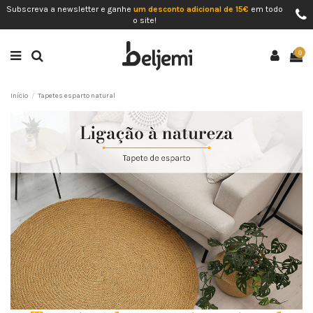
Subscreva a newsletter e ganhe
um desconto adicional de 15€
em todo
o site!
0
Início
Tapetes esparto natural