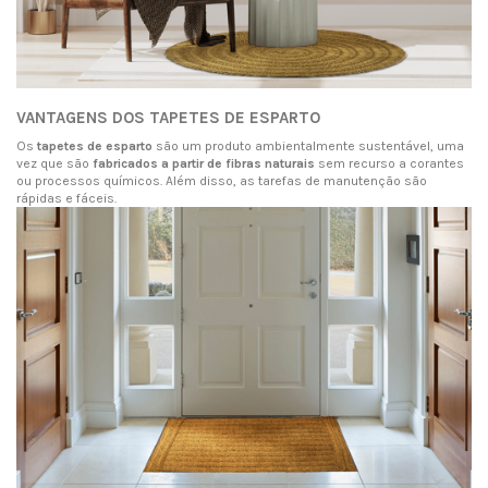
VANTAGENS DOS TAPETES DE ESPARTO
Os
tapetes de esparto
são um produto ambientalmente sustentável, uma
vez que são
fabricados a partir de fibras naturais
sem recurso a corantes
ou processos químicos. Além disso, as tarefas de manutenção são
rápidas e fáceis.