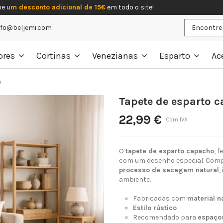
he
um desconto adicional de 15€
em todo o site!
nfo@beljemi.com
ores
Cortinas
Venezianas
Esparto
Ac
o
Tapete de esparto 
22,99 €
Com IVA
O
tapete de esparto capacho
, 
com um desenho especial. Comp
processo de secagem natural
,
ambiente.
Fabricadas com
material n
Estilo rústico
Recomendado para
espaços