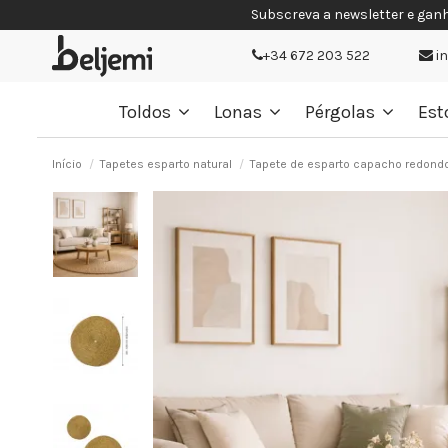
Subscreva a newsletter e gan
+34 672 203 522
i
Toldos
Lonas
Pérgolas
Est
Início
Tapetes esparto natural
Tapete de esparto capacho redond