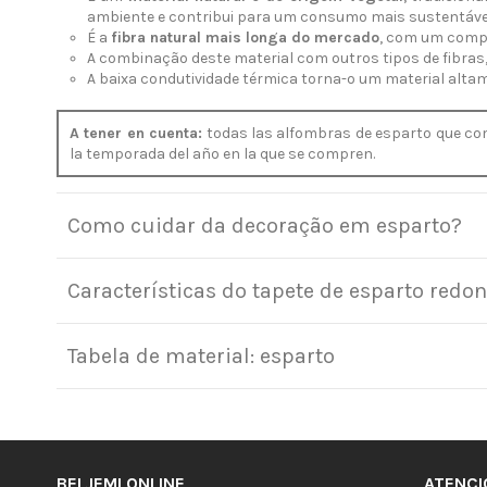
ambiente e contribui para um consumo mais sustentáve
É a
fibra natural mais longa do mercado
, com um compr
A combinação deste material com outros tipos de fibras,
A baixa condutividade térmica torna-o um material altame
A tener en cuenta:
todas las alfombras de esparto que com
la temporada del año en la que se compren.
Como cuidar da decoração em esparto?
Características do tapete de esparto red
Tabela de material: esparto
BELJEMI ONLINE
ATENCI