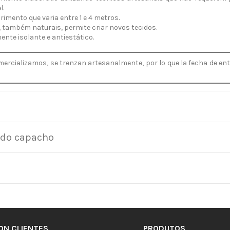
l.
imento que varia entre 1 e 4 metros.
 também naturais, permite criar novos tecidos.
nte isolante e antiestático.
ercializamos, se trenzan artesanalmente, por lo que la fecha de en
ondo capacho
ON CLIENTES
PRODUTOS