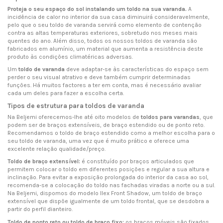
Proteja o seu espaço do sol instalando um toldo na sua varanda.
A
incidência de calor no interior da sua casa diminuirá consideravelmente,
pelo que o seu toldo de varanda servirá como elemento de contenção
contra as altas temperaturas exteriores, sobretudo nos meses mais
quentes do ano. Além disso, todos os nossos toldos de varanda são
fabricados em alumínio, um material que aumenta a resistência deste
produto às condições climatéricas adversas.
Um
toldo de varanda
deve adaptar-se às características do espaço sem
perder o seu visual atrativo e deve também cumprir determinadas
funções. Há muitos factores a ter em conta, mas é necessário avaliar
cada um deles para fazer a escolha certa.
Tipos de estrutura para toldos de varanda
Na Beljemi oferecemos-lhe até oito modelos de
toldos para varandas
, que
podem ser de braços extensíveis, de braço estendido ou de ponto reto.
Recomendamos o toldo de braço estendido como a melhor escolha para o
seu toldo de varanda, uma vez que é muito prático e oferece uma
excelente relação qualidade/preço.
Toldo de braço extensível:
é constituído por braços articulados que
permitem colocar o toldo em diferentes posições e regular a sua altura e
inclinação. Para evitar a exposição prolongada do interior da casa ao sol,
recomenda-se a colocação do toldo nas fachadas viradas a norte ou a sul.
Na Beljemi, dispomos do modelo Ilex Front Shadow, um toldo de braço
extensível que dispõe igualmente de um toldo frontal, que se desdobra a
partir do perfil dianteiro.
Toldo de ponto reto ou toldo de braço fixo:
os braços móveis são fixados