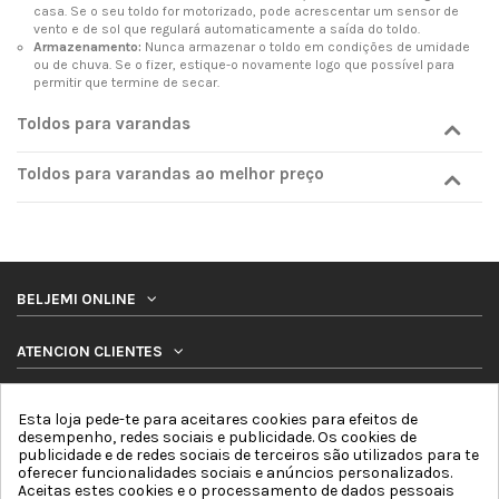
casa. Se o seu toldo for motorizado, pode acrescentar um sensor de
vento e de sol que regulará automaticamente a saída do toldo.
Armazenamento:
Nunca armazenar o toldo em condições de umidade
ou de chuva. Se o fizer, estique-o novamente logo que possível para
permitir que termine de secar.
Toldos para varandas
Toldos para varandas ao melhor preço
BELJEMI ONLINE
ATENCION CLIENTES
PRODUTOS
Esta loja pede-te para aceitares cookies para efeitos de
desempenho, redes sociais e publicidade. Os cookies de
publicidade e de redes sociais de terceiros são utilizados para te
SIGA-NOS
oferecer funcionalidades sociais e anúncios personalizados.
Aceitas estes cookies e o processamento de dados pessoais