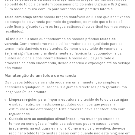
ao perfil do toldo e permitem posicionar o toldo entre 0 graus e 180 graus.
É um modelo muito comum para varandas com paredes laterais.
Toldo com braço Store:
possui braços dobráveis de 50 cm que são fixados
ao parapeito da varanda por meio de ganchos, de modo que o toldo só
pode ficar projetado (com os braços esticados) ou vertical (com os braços
recolhidos).
Há mais de 50 anos que fabricamos os nossos próprios
toldos de
varanda
. Comprometemo-nos a utilizar materiais de qualidade para os
tornar mais duráveis e resistentes. Comprar o seu toldo de varanda no
Beljemi significa comprar diretamente ao fabricante, poupando-lhe os
custos adicionais dos intermediários. A nossa equipa gere todo o
processo de cada encomenda, desde o fabrico e expedição até ao serviço
pós-venda.
Manutenção de um toldo de varanda
Os nossos toldos de varanda requerem uma manutenção simples e
acessível a qualquer utilizador. Eis algumas directrizes para garantir uma
longa vida útil do produto:
Limpeza regular:
para limpar a estrutura e o tecido do toldo basta água
e sabão neutro, sem adicionar produtos químicos que possam
estimular a sua deterioração. Este processo deve ser efectuado com
regularidade.
Cuidado com as condições climatéricas:
uma mudança brusca de
tempo ou condições climatéricas adversas podem causar danos
irreparáveis na estrutura e na lona. Como medida preventiva, deve-se
recolher o toldo tanto nestes casos como quando não está ninguém em