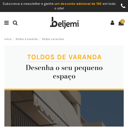
Subscreva a newsletter e ganhe
um desconto adicional de 15€
em todo
o site!
0
Início
Toldos à medida
Toldos Varandas