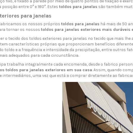
ço fixo, é fixado à parede por meio de quatro pontos de fixação e ex
posição entre 0° e 180°. Estes
toldos para janelas
são também muito
teriores para janelas
 fabricamos os nossos próprios
toldos para janelas
há mais de 50 an
ara tornar os nossos
toldos para janelas exteriores mais duráveis 
er o tecido dos toldos exteriores para janelas no tecido que mais lh
 tem características próprias que proporcionam benefícios diferente
o toldo e a frequência e intensidade da precipitação, entre outros f
ais adequados para cada circunstância.
ipa trabalha integralmente cada encomenda, desde o fabrico persona
os toldos para janelas exteriores em sua casa
. Assim, quando com
de intermediários, uma vez que está a comprar diretamente ao fabrica