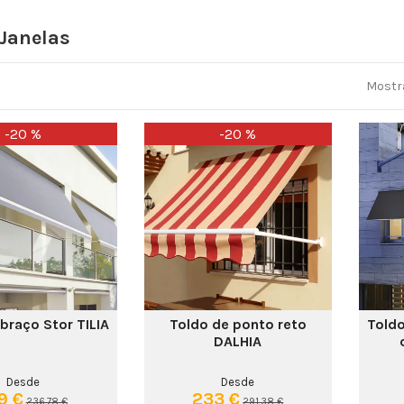
Janelas
Mostra
-20 %
-20 %
braço Stor TILIA
Toldo de ponto reto
Told
DALHIA
Desde
Desde
9 €
233 €
236,78 €
291,38 €