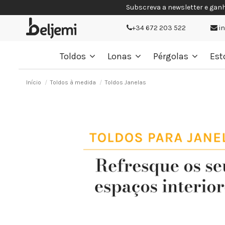
Subscreva a newsletter e gan
+34 672 203 522
i
Toldos
Lonas
Pérgolas
Est
Início
Toldos à medida
Toldos Janelas