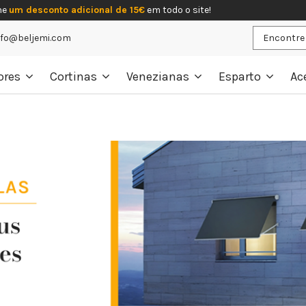
he
um desconto adicional de 15€
em todo o site!
nfo@beljemi.com
ores
Cortinas
Venezianas
Esparto
Ac