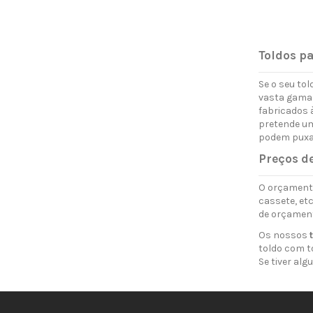
Toldos pa
Se o seu to
vasta gama 
fabricados 
pretende um
podem puxar
Preços d
O orçament
cassete, etc
de orçament
Os nossos
toldo com t
Se tiver al