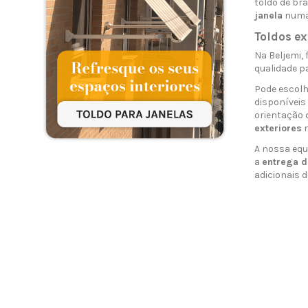
toldo de bra
janela
numa 
Toldos ex
Na Beljemi,
qualidade p
Pode escolh
disponíveis
orientação d
exteriores
m
A nossa equ
a
entrega d
adicionais 