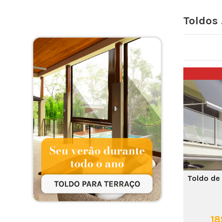
Toldos 
Toldo de 
18