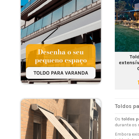
Tol
extensí
Toldos pa
Os
toldos p
durante os 
Embora exis