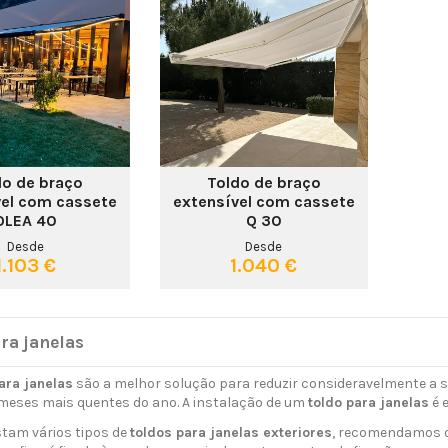
do de braço
Toldo de braço
vel com cassete
extensível com cassete
OLEA 40
Q 30
Desde
Desde
1.103 €
1.040 €
ra janelas
ara janelas
são a melhor solução para reduzir consideravelmente a 
meses mais quentes do ano. A instalação de um
toldo para janelas
é e
tam vários tipos de
toldos para janelas exteriores
, recomendamos 