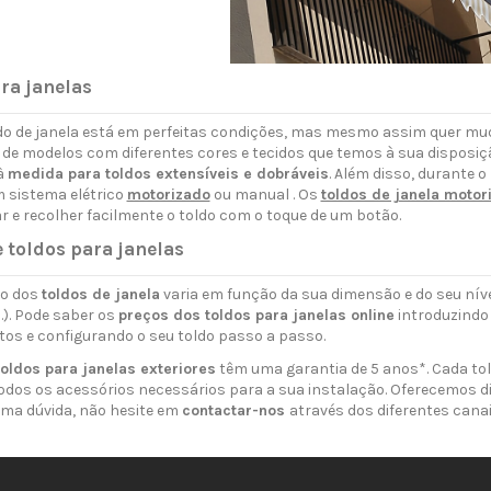
ra janelas
ldo de janela está em perfeitas condições, mas mesmo assim quer mu
de modelos com diferentes cores e tecidos que temos à sua disposiç
à
medida para toldos extensíveis e dobráveis
. Além disso, durante 
 sistema elétrico
motorizado
ou manual
. Os
toldos de janela motor
 e recolher facilmente o toldo com o toque de um botão.
e
toldos para janelas
o dos
toldos de janela
varia em função da sua dimensão e do seu níve
.). Pode saber os
preços dos toldos para janelas online
introduzindo
os e configurando o seu toldo passo a passo.
toldos para janelas exteriores
têm uma garantia de 5 anos*. Cada to
odos os acessórios necessários para a sua instalação. Oferecemos d
guma dúvida, não hesite em
contactar-nos
através dos diferentes cana