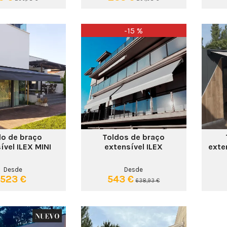
-15 %
do de braço
Toldos de braço
ível ILEX MINI
extensível ILEX
exte
Desde
Desde
523 €
543 €
638,93 €