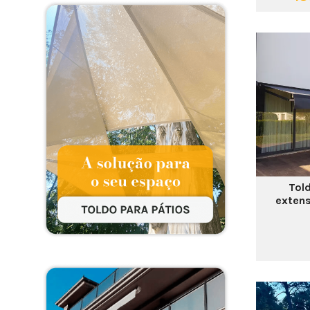
Tol
extens