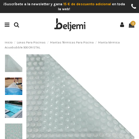
¡Suscríbete a la newsletter y gana
15 € de descuento adicional
en toda
la web!
0
Inicio
Lonas Para Piscinas
Mantas Térmicas Para Piscina
Manta térmica
Acuabubble 500 CRISTAL