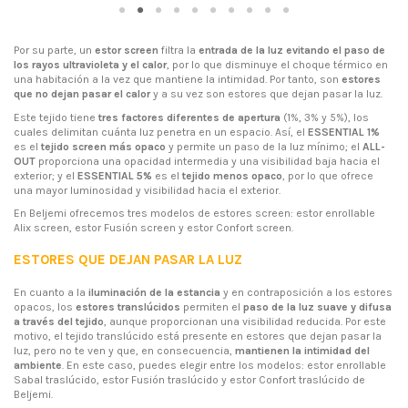
Por su parte, un
estor screen
filtra la
entrada de la luz evitando el paso de
los rayos ultravioleta y el calor
, por lo que disminuye el choque térmico en
una habitación a la vez que mantiene la intimidad. Por tanto, son
estores
que no dejan pasar el calor
y a su vez son estores que dejan pasar la luz.
Este tejido tiene
tres factores diferentes de apertura
(1%, 3% y 5%), los
cuales delimitan cuánta luz penetra en un espacio. Así, el
ESSENTIAL 1%
es el
tejido screen más opaco
y permite un paso de la luz mínimo; el
ALL-
OUT
proporciona una opacidad intermedia y una visibilidad baja hacia el
exterior; y el
ESSENTIAL 5%
es el
tejido menos opaco
, por lo que ofrece
una mayor luminosidad y visibilidad hacia el exterior.
En Beljemi ofrecemos tres modelos de estores screen: estor enrollable
Alix screen, estor Fusión screen y estor Confort screen.
ESTORES QUE DEJAN PASAR LA LUZ
En cuanto a la
iluminación de la estancia
y en contraposición a los estores
opacos, los
estores translúcidos
permiten el
paso de la luz suave y difusa
a través del tejido
, aunque proporcionan una visibilidad reducida. Por este
motivo, el tejido translúcido está presente en estores que dejan pasar la
luz, pero no te ven y que, en consecuencia,
mantienen la intimidad del
ambiente
. En este caso, puedes elegir entre los modelos: estor enrollable
Sabal traslúcido, estor Fusión traslúcido y estor Confort traslúcido de
Beljemi.