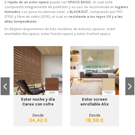
El
tejido de un estor opaco
puede ser
OPACO BASIC
, el cual está
compuesto íntegramente de poliéster y su uso se recomienda en
lugares
húmedos
con poca incidencia solar, o
BLACKOUT
, compuesto por PVC
(75%) y fibra de vidrio (25%), el cual es
resistente a los rayos UV y a las
altas temperaturas
.
En Beljemi disponemos de tres modelos de estores opacos: estor
enrollable Alix opaco, estor Fusión opaco y estor Confort opaco.
Es
co
Estor noche y día
Estor screen
Carex con cofre
enrollable Alix
Desde
Desde
34,42 €
18,98 €