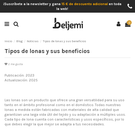
¡Suscríbete a la newsletter y gana
15 € de descuento adicional
en toda
la web!
0
Inicio
Blog
Noticias
Tipos de lonas y sus beneficios
Tipos de lonas y sus beneficios
2
me gusta
Publicación: 2023
Actualización: 2025
Las lonas son un producto que ofrece una gran versatilidad para su uso
tanto en el ámbito profesional como en el doméstico. Todas nuestras
lonas a medida están fabricadas con materiales de alta calidad que
garantizan una larga vida útil del tejido y su adaptación a múltiples usos.
Cada tipo de lona cuenta con características y usos específicos, por lo
que debes elegir la que mejor se adapta a tus necesidades.