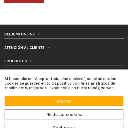
BELJEMI ONLINE
ATENCIÓN AL CLIENTE
PRODUCTOS
SÍGUENOS
Al hacer clic en “Aceptar todas las cookies”, aceptas que las
cookies se guarden en tu dispositivo con fines analíticos de
NEWSLETTER
rendimiento, mejorar tu experiencia en nuestra página web.
Aceptar
Rechazar cookies
Configurar
Beljemi Online © 2026 by Online Network For4 Commerce, S.L. |
Aviso Legal