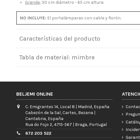
Grande:
30 cm diámetro - 65 cm altura.
NO INCLUYE:
El portalámparas con cable y florón.
Características del producto
Tabla de material: mimbre
BELJEMI ONLINE
ATENCI
C. Emigrantes 14, Local 8 | Madrid, España
Contac
Cabezón de la Sal, Cartes, Bezana |
Pregun
Cantabria, España
Catálo
Rua do Fojo 2, 4715-567 | Braga, Portugal
Incide
672 203 522
Garant