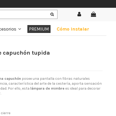
cesorios
PREMIUM
Cómo instalar
 capuchón tupida
ma capuchón
posee una pantalla con fibras naturales
ncia, característica del arte de la cestería, aporta sensación
idad. Por ello, esta
lámpara de mimbre
es ideal para decorar
.
 cierre