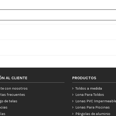
ÓN AL CLIENTE
PRODUCTOS
te con nosotros
Toldos a medida
tas frecuentes
Lona Para Toldos
go de telas
Lonas PVC Impermeabl
ncias
Lonas Para Piscinas
ías
Pérgolas de aluminio