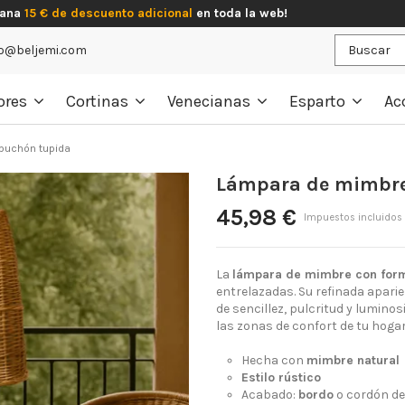
gana
15 € de descuento adicional
en toda la web!
o@beljemi.com
ores
Cortinas
Venecianas
Esparto
Ac
puchón tupida
Lámpara de mimbre
45,98 €
Impuestos incluidos
La
lámpara de mimbre con for
entrelazadas. Su refinada aparie
de sencillez, pulcritud y luminos
las zonas de confort de tu hogar
Hecha con
mimbre natural
Estilo rústico
Acabado:
bordo
o cordón de