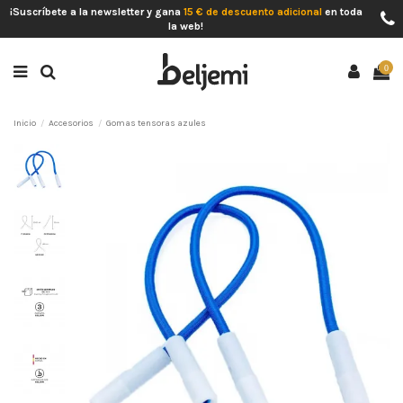
¡Suscríbete a la newsletter y gana
15 € de descuento adicional
en toda
la web!
0
Inicio
Accesorios
Gomas tensoras azules