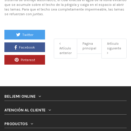
sistema de drenaje automático, el cual evacúa el agua de la lluvia evitando
que se acumule sobre el techo de la pérgola y caiga en el espacio al abrir
las lamas. Para que el techo sea completamente impermeable, las lamas
se refuerzan con juntas.
Twitter
Pagina
Artículo
Facebook
Artículo
principal
siguiente
anterior
Pinterest
BELJEMI ONLINE
ATENCIÓN AL CLIENTE
PRODUCTOS