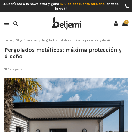
¡Suscríbete a la newsletter y gana
15 € de descuento adicional
en toda
la web!
0
Inicio
Blog
Noticias
Pergolados metálicos: máxima protección y diseño
Pergolados metálicos: máxima protección y
diseño
0
me gusta