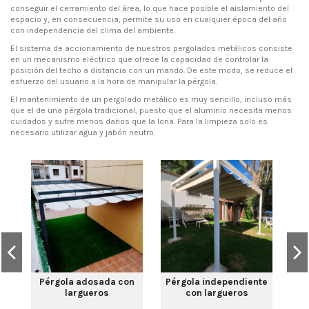
conseguir el cerramiento del área, lo que hace posible el aislamiento del
espacio y, en consecuencia, permite su uso en cualquier época del año
con independencia del clima del ambiente.
El sistema de accionamiento de nuestros pergolados metálicos consiste
en un mecanismo eléctrico que ofrece la capacidad de controlar la
posición del techo a distancia con un mando. De este modo, se reduce el
esfuerzo del usuario a la hora de manipular la pérgola.
El mantenimiento de un pergolado metálico es muy sencillo, incluso más
que el de una pérgola tradicional, puesto que el aluminio necesita menos
cuidados y sufre menos daños que la lona. Para la limpieza solo es
necesario utilizar agua y jabón neutro.
Pé
ad
e
Pérgola adosada con
Pérgola independiente
largueros
con largueros