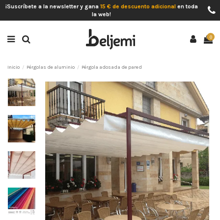
¡Suscríbete a la newsletter y gana
15 € de descuento adicional
en toda
la web!
0
Inicio
Pérgolas de aluminio
Pérgola adosada de pared