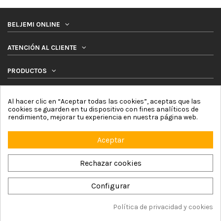
BELJEMI ONLINE
ATENCIÓN AL CLIENTE
PRODUCTOS
SÍGUENOS
Al hacer clic en “Aceptar todas las cookies”, aceptas que las
cookies se guarden en tu dispositivo con fines analíticos de
NEWSLETTER
rendimiento, mejorar tu experiencia en nuestra página web.
Aceptar
Rechazar cookies
Configurar
Beljemi Online © 2026 by Online Network For4 Commerce, S.L. |
Aviso Legal
|
Política de Cookies
|
Política de Privacidad
|
Términos y Condiciones
|
Mapa del sitio
Política de privacidad y cookies