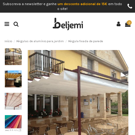
Subscreva a newsletter e ganhe
um desconto adicional de 15€
em todo
o site!
0
Início
Pérgulas de alumínio para jardim
Pérgula fixada de parede