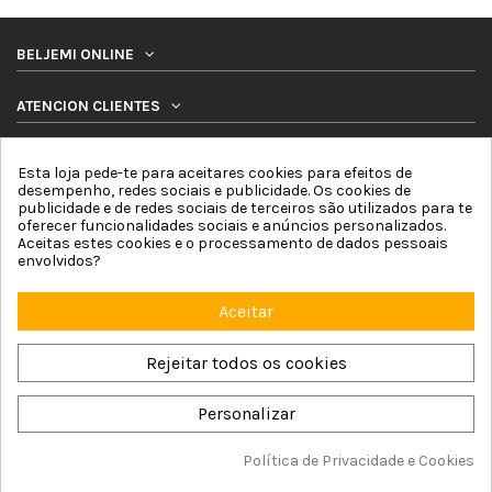
BELJEMI ONLINE
ATENCION CLIENTES
PRODUTOS
Esta loja pede-te para aceitares cookies para efeitos de
desempenho, redes sociais e publicidade. Os cookies de
publicidade e de redes sociais de terceiros são utilizados para te
SIGA-NOS
oferecer funcionalidades sociais e anúncios personalizados.
Aceitas estes cookies e o processamento de dados pessoais
BOLETIM DE NOTICIAS
envolvidos?
Aceitar
Rejeitar todos os cookies
Personalizar
Beljemi Online © 2026 by Online Network For4 Commerce, S.L. |
Aviso Legal
|
Política de Cookies
|
Política de privacidade
|
Termos e condicoes
|
Mapa
do site
Política de Privacidade e Cookies