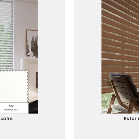
 cofre
Estor 