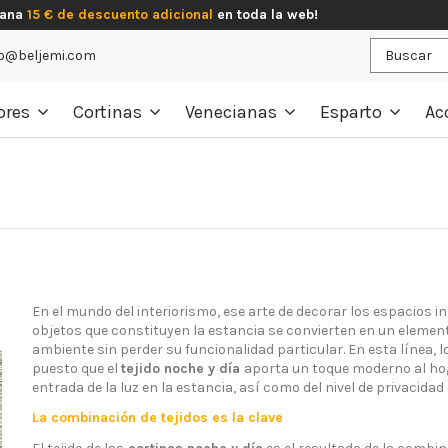
gana
15 € de descuento adicional
en toda la web!
o@beljemi.com
ores
Cortinas
Venecianas
Esparto
Ac
En el mundo del interiorismo, ese arte de decorar los espacios in
objetos que constituyen la estancia se convierten en un eleme
ambiente sin perder su funcionalidad particular. En esta línea, 
puesto que el
tejido noche y día
aporta un toque moderno al hog
entrada de la luz en la estancia, así como del nivel de privacidad
La combinación de tejidos es la clave