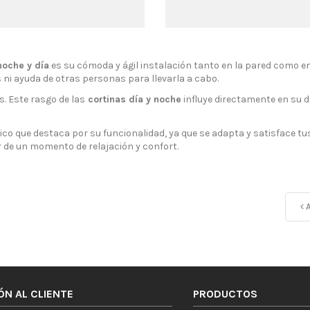
noche y día
es su cómoda y ágil instalación tanto en la pared como en
 ni ayuda de otras personas para llevarla a cabo.
. Este rasgo de las
cortinas día y noche
influye directamente en su d
co que destaca por su funcionalidad, ya que se adapta y satisface tus
 de un momento de relajación y confort.
A
ÓN AL CLIENTE
PRODUCTOS