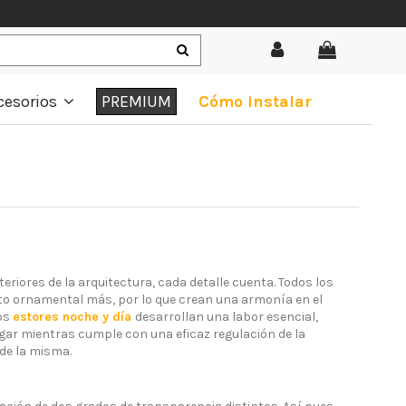
cesorios
PREMIUM
Cómo instalar
teriores de la arquitectura, cada detalle cuenta. Todos los
nto ornamental más, por lo que crean una armonía en el
los
estores noche y día
desarrollan una labor esencial,
ar mientras cumple con una eficaz regulación de la
 de la misma.