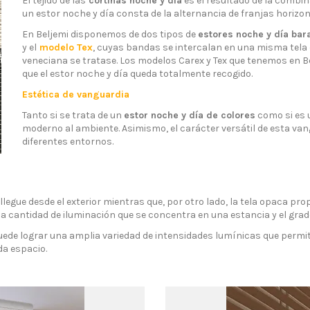
El tejido de las
cortinas noche y día
es el resultado de la combin
un estor noche y día consta de la alternancia de franjas horizo
En Beljemi disponemos de dos tipos de
estores noche y día bar
y el
modelo Tex
, cuyas bandas se intercalan en una misma tela c
veneciana se tratase. Los modelos Carex y Tex que tenemos en Bel
que el estor noche y día queda totalmente recogido.
Estética de vanguardia
Tanto si se trata de un
estor noche y día de colores
como si es
moderno al ambiente.
Asimismo, el carácter versátil de esta va
diferentes entornos.
al llegue desde el exterior mientras que, por otro lado, la tela opaca 
la cantidad de iluminación que se concentra en una estancia y el grad
ede lograr una amplia variedad de intensidades lumínicas que permite
da espacio.