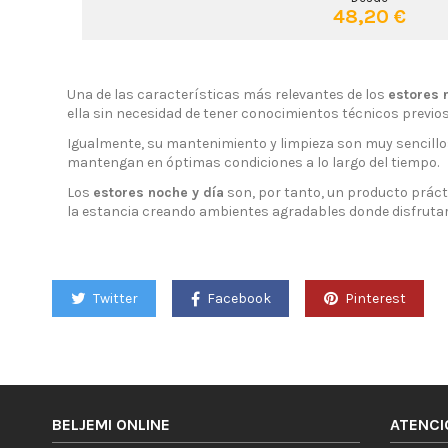
48,20 €
Una de las características más relevantes de los
estores 
ella sin necesidad de tener conocimientos técnicos previos
Igualmente, su mantenimiento y limpieza son muy sencillos
mantengan en óptimas condiciones a lo largo del tiempo.
Los
estores noche y día
son, por tanto, un producto prácti
la estancia creando ambientes agradables donde disfrutar
Twitter
Facebook
Pinterest
BELJEMI ONLINE
ATENCI