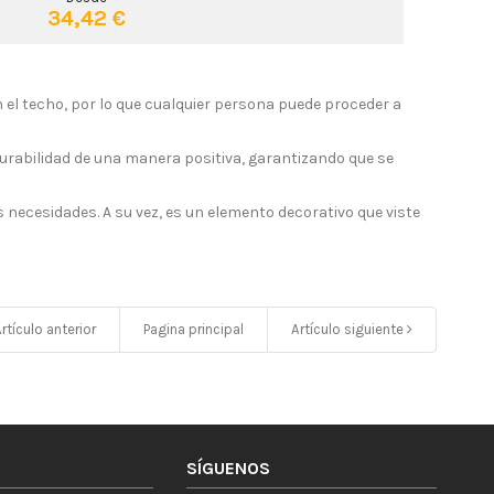
34,42 €
 el techo, por lo que cualquier persona puede proceder a
urabilidad de una manera positiva, garantizando que se
 necesidades. A su vez, es un elemento decorativo que viste
rtículo anterior
Pagina principal
Artículo siguiente
SÍGUENOS