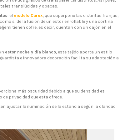
ación de dos grados de transparencia distintos. Así pues,
ntales translúcidas y opacas.
atos
: el
modelo Carex
, que superpone las distintas franjas,
omo si de la fusión de un estor enrollable y una cortina
jemi tienen cofre, es decir, cuentan con un cajón en el
 un
estor noche y día blanco
, este tejido aporta un estilo
nguardista e innovadora decoración facilita su adaptación a
proporciona más oscuridad debido a que su densidad es
o de privacidad que esta ofrece.
n ajustar la iluminación de la estancia según la claridad