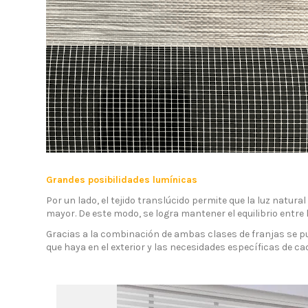
Grandes posibilidades lumínicas
Por un lado, el tejido translúcido permite que la luz natur
mayor. De este modo, se logra mantener el equilibrio entre 
Gracias a la combinación de ambas clases de franjas se pu
que haya en el exterior y las necesidades específicas de ca