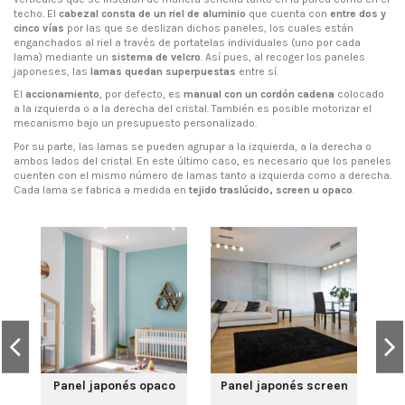
techo. El
cabezal consta de un riel de aluminio
que cuenta con
entre dos y
cinco vías
por las que se deslizan dichos paneles, los cuales están
enganchados al riel a través de portatelas individuales (uno por cada
lama) mediante un
sistema de velcro
. Así pues, al recoger los paneles
japoneses, las
lamas quedan superpuestas
entre sí.
El
accionamiento
, por defecto, es
manual con un cordón cadena
colocado
a la izquierda o a la derecha del cristal. También es posible motorizar el
mecanismo bajo un presupuesto personalizado.
Por su parte, las lamas se pueden agrupar a la izquierda, a la derecha o
ambos lados del cristal. En este último caso, es necesario que los paneles
cuenten con el mismo número de lamas tanto a izquierda como a derecha.
Cada lama se fabrica a medida en
tejido traslúcido, screen u opaco
.
Panel japonés opaco
Panel japonés screen