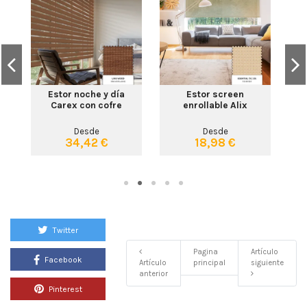
Es
co
Estor noche y día
Estor screen
Carex con cofre
enrollable Alix
Desde
Desde
34,42 €
18,98 €
Twitter
Pagina
Artículo
Facebook
Artículo
principal
siguiente
anterior
Pinterest