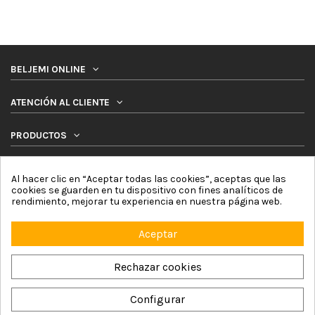
BELJEMI ONLINE
ATENCIÓN AL CLIENTE
PRODUCTOS
SÍGUENOS
Al hacer clic en “Aceptar todas las cookies”, aceptas que las
cookies se guarden en tu dispositivo con fines analíticos de
NEWSLETTER
rendimiento, mejorar tu experiencia en nuestra página web.
Aceptar
Rechazar cookies
Configurar
Beljemi Online © 2026 by Online Network For4 Commerce, S.L. |
Aviso Legal
|
Política de Cookies
|
Política de Privacidad
|
Términos y Condiciones