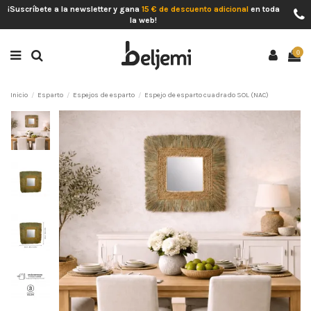
¡Suscríbete a la newsletter y gana
15 € de descuento adicional
en toda
la web!
0
Inicio
Esparto
Espejos de esparto
Espejo de esparto cuadrado SOL (NAC)