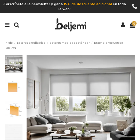
¡Suscríbete a la newsletter y gana
15 € de descuento adicional
en toda
la web!
0
Inicio
Estores enrollables
Estores medidas estándar
Estor Blanco Screen
1,2x1,7m