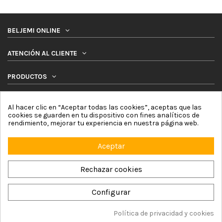
BELJEMI ONLINE
ATENCIÓN AL CLIENTE
PRODUCTOS
SÍGUENOS
Al hacer clic en “Aceptar todas las cookies”, aceptas que las
cookies se guarden en tu dispositivo con fines analíticos de
rendimiento, mejorar tu experiencia en nuestra página web.
NEWSLETTER
Aceptar
Rechazar cookies
Configurar
Beljemi Online © 2026 by Online Network For4 Commerce, S.L. |
Aviso Legal
|
Política de Cookies
|
Política de Privacidad
|
Términos y Condiciones
|
Mapa del sitio
Política de privacidad y cookies
Añadir a la cesta