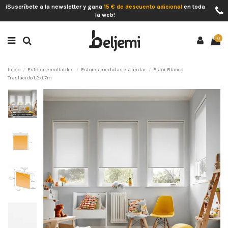
¡Suscríbete a la newsletter y gana
15 € de descuento adicional
en toda
la web!
0
Inicio
Estores enrollables
Estores medidas estándar
Estor Blanco
Traslúcido 1,2x1,7m