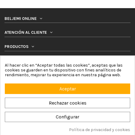
BELJEMI ONLINE
ATENCIÓN AL CLIENTE
PRODUCTOS
SÍGUENOS
Al hacer clic en “Aceptar todas las cookies”, aceptas que las
cookies se guarden en tu dispositivo con fines analíticos de
rendimiento, mejorar tu experiencia en nuestra página web.
NEWSLETTER
Aceptar
Rechazar cookies
Configurar
Beljemi Online © 2026 by Online Network For4 Commerce, S.L. |
Aviso Legal
|
Política de Cookies
|
Política de Privacidad
|
Términos y Condiciones
|
Mapa del sitio
Política de privacidad y cookies
Añadir a la cesta