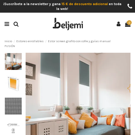
¡Suscríbete a la newsletter y gana
15 € de descuento adicional
en toda
la web!
0
Inicio
Estores enrollables
Estor screen grafito con cofre y guías manual
FUSIÓN