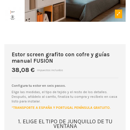
Estor screen grafito con cofre y guías
manual FUSIÓN
38,08 €
Impuestos incluidos
Configura tu estor en seis pasos.
Elige las medidas, el tipo de tejido y el resto de los detalles.
Después, añádelo al carrito, finaliza tu compra y recíbelo en casa
listo para instalar.
*TRANSPORTE A ESPAÑA Y PORTUGAL PENÍNSULA GRATUITO.
1. ELIGE EL TIPO DE JUNQUILLO DE TU
VENTANA