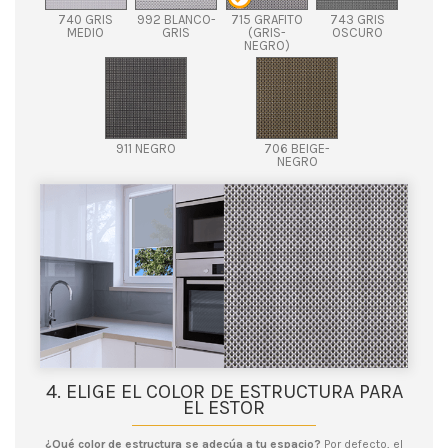
740 GRIS
992 BLANCO-
715 GRAFITO
743 GRIS
MEDIO
GRIS
(GRIS-
OSCURO
NEGRO)
911 NEGRO
706 BEIGE-
NEGRO
4. ELIGE EL COLOR DE ESTRUCTURA PARA
EL ESTOR
¿Qué color de estructura se adecúa a tu espacio?
Por defecto, el