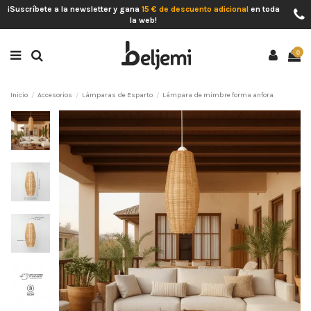
¡Suscríbete a la newsletter y gana
15 € de descuento adicional
en toda
la web!
0
Inicio
Accesorios
Lámparas de Esparto
Lámpara de mimbre forma anfora