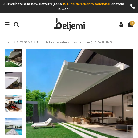
¡Suscríbete a la newsletter y gana
15 € de descuento adicional
en toda
la web!
0
Inicio
ALTA GAMA
Toldo de brazos extensibles con cofre QUBICA PLUMB