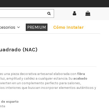
cesorios
PREMIUM
Cómo instalar
cuadrado (NAC)
es una pieza decorativa artesanal elaborada con
fibra
uz, amplitud y calidez a cualquier estancia. Su
acabado
nvierten en un complemento perfecto para salones,
cios interiores que buscan incorporar elementos auténticos y
l de esparto
ante