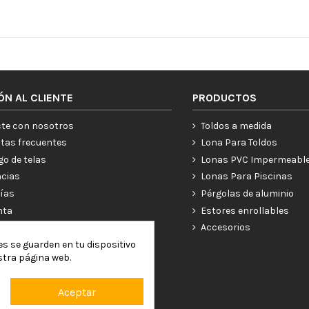
ÓN AL CLIENTE
PRODUCTOS
te con nosotros
Toldos a medida
tas frecuentes
Lona Para Toldos
go de telas
Lonas PVC Impermeabl
ncias
Lonas Para Piscinas
ías
Pérgolas de aluminio
nta
Estores enrollables
Accesorios
es se guarden en tu dispositivo
stra página web.
Aceptar