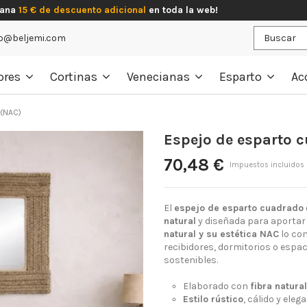
gana
15 € de descuento adicional
en toda la web!
o@beljemi.com
ores
Cortinas
Venecianas
Esparto
Ac
 (NAC)
Espejo de esparto 
70,48 €
Impuestos incluidos
El
espejo de esparto cuadrado
natural
y diseñada para aportar l
natural y su estética NAC
lo co
recibidores, dormitorios o espa
sostenibles.
Elaborado con
fibra natura
Estilo rústico
, cálido y eleg