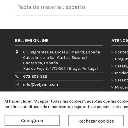
Tabla de material: esparto
BELJEMI ONLINE
ATENCI
C. Emigrantes 14, Local 8 | Madrid, España
Contac
Cabezón de la Sal, Cartes, Bezana |
Pregun
Cantabria, España
Catálo
Rua do Fojo 2, 4715-567 | Braga, Portugal
Incide
672 203 522
Garant
info@beljemi.com
Mi cue
Atención telefónica: L a V 09:00 - 15:30h
Blog
Al hacer clic en “Aceptar todas las cookies”, aceptas que las cooki
con fines analíticos de rendimiento, mejorar tu experiencia en nue
Configurar
Rechazar cookies