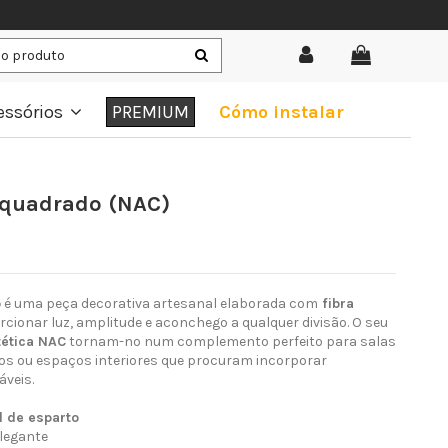
essórios
PREMIUM
Cómo instalar
 quadrado (NAC)
o
é uma peça decorativa artesanal elaborada com
fibra
ionar luz, amplitude e aconchego a qualquer divisão. O seu
tética NAC
tornam-no num complemento perfeito para salas
rtos ou espaços interiores que procuram incorporar
áveis.
l de esparto
elegante