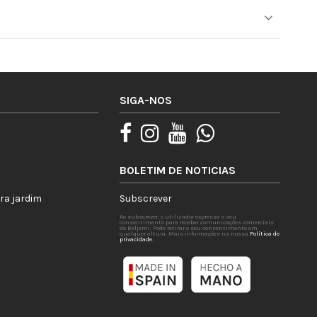
SIGA-NOS
BOLETIM DE NOTICIAS
ra jardim
Subscrever
Ao subscrever, o utilizador expressa o seu
consentimento para receber comunicações comerciais
do Beljemi. Pode retirar o seu consentimento em
qualquer altura. Mais informações na nossa
Política de
privacidade
.