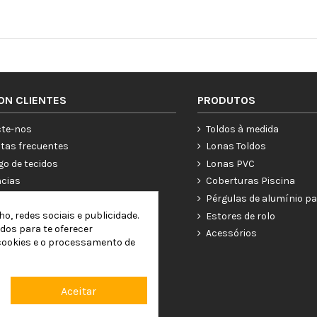
ON CLIENTES
PRODUTOS
te-nos
Toldos à medida
tas frecuentes
Lonas Toldos
go de tecidos
Lonas PVC
ncias
Coberturas Piscina
ías
Pérgulas de alumínio pa
o, redes sociais e publicidade.
a conta
Estores de rolo
ados para te oferecer
Acessórios
 cookies e o processamento de
Aceitar