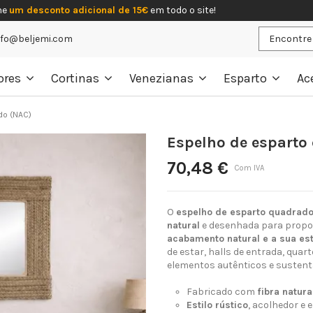
he
um desconto adicional de 15€
em todo o site!
nfo@beljemi.com
ores
Cortinas
Venezianas
Esparto
Ac
do (NAC)
Espelho de esparto
70,48 €
Com IVA
O
espelho de esparto quadrad
natural
e desenhada para proporc
acabamento natural e a sua es
de estar, halls de entrada, qua
elementos autênticos e sustent
Fabricado com
fibra natura
Estilo rústico
, acolhedor e 