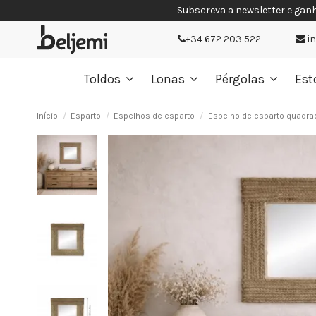
Subscreva a newsletter e gan
+34 672 203 522
i
Toldos
Lonas
Pérgolas
Est
Início
Esparto
Espelhos de esparto
Espelho de esparto quadra