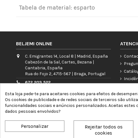
Tabela de material: esparto
BELJEMI ONLINE
ATENCI
C. Emigrantes 14, Local 8 | Madrid, España
Contac
Cabezón de la Sal, Cartes, Bezana |
Pregun
Cantabria, España
Catálo
Rua do Fojo 2, 4715-567 | Braga, Portugal
Incidê
672 203 522
Garant
info@beljemi.com
Esta loja pede-te para aceitares cookies para efeitos de desempenh
A minh
Os cookies de publicidade e de redes sociais de terceiros são utiliz
Atenção telefônica: L a V 09:00 - 15:30h
Blog
funcionalidades sociais e anúncios personalizados. Aceitas estes
dados pessoais envolvidos?
Personalizar
Rejeitar todos os
cookies