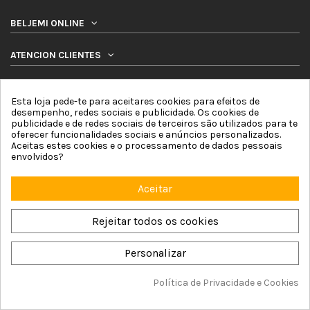
BELJEMI ONLINE
ATENCION CLIENTES
PRODUTOS
Esta loja pede-te para aceitares cookies para efeitos de
desempenho, redes sociais e publicidade. Os cookies de
SIGA-NOS
publicidade e de redes sociais de terceiros são utilizados para te
oferecer funcionalidades sociais e anúncios personalizados.
Aceitas estes cookies e o processamento de dados pessoais
BOLETIM DE NOTICIAS
envolvidos?
Aceitar
Rejeitar todos os cookies
Beljemi Online © 2026 by Online Network For4 Commerce, S.L. |
Aviso Legal
Personalizar
|
Política de Cookies
|
Política de privacidade
|
Termos e condicoes
|
Mapa
do site
Política de Privacidade e Cookies