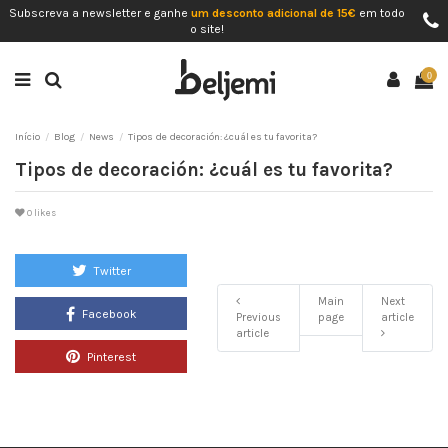
Subscreva a newsletter e ganhe
um desconto adicional de 15€
em todo
o site!
0
Início
Blog
News
Tipos de decoración: ¿cuál es tu favorita?
Tipos de decoración: ¿cuál es tu favorita?
0
likes
Twitter
Main
Next
Facebook
Previous
page
article
article
Pinterest