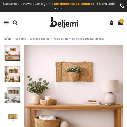
Subscreva a newsletter e ganhe
um desconto adicional de 15€
em todo
o site!
0
Início
Esparto
Cestos esparto
Vaso de plantas de esparto horizontal