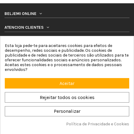
BELJEMI ONLINE
ATENCION CLIENTES
PRODUTOS
Esta loja pede-te para aceitares cookies para efeitos de
desempenho, redes sociais e publicidade. Os cookies de
publicidade e de redes sociais de terceiros são utilizados para te
SIGA-NOS
oferecer funcionalidades sociais e anúncios personalizados.
Aceitas estes cookies e o processamento de dados pessoais
envolvidos?
BOLETIM DE NOTICIAS
Aceitar
Rejeitar todos os cookies
Personalizar
Beljemi Online © 2026 by Online Network For4 Commerce, S.L. |
Aviso Legal
|
Política de Cookies
|
Política de privacidade
|
Termos e condicoes
|
Mapa
do site
Política de Privacidade e Cookies
Adicionar ao carrinho