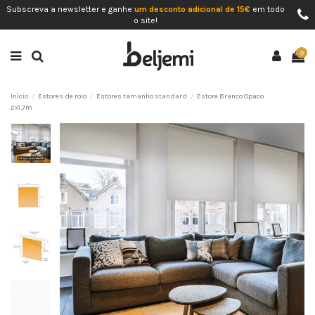
Subscreva a newsletter e ganhe
um desconto adicional de 15€
em todo
o site!
0
Início
Estores de rolo
Estores tamanho standard
Estore Branco Opaco
2x1,7m