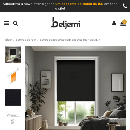
Subscreva a newsletter e ganhe
um desconto adicional de 15€
em todo
o site!
0
Início
Estores de rolo
Estore opaco preto sem cassete manual ALIX