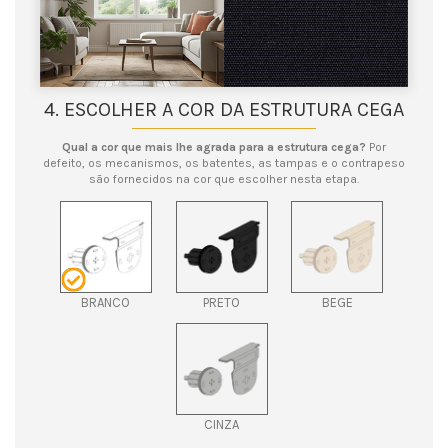
4. ESCOLHER A COR DA ESTRUTURA CEGA
Qual a cor que mais lhe agrada para a estrutura cega?
Por
defeito, os mecanismos, os batentes, as tampas e o contrapeso
são fornecidos na cor que escolher nesta etapa.
BRANCO
PRETO
BEGE
CINZA