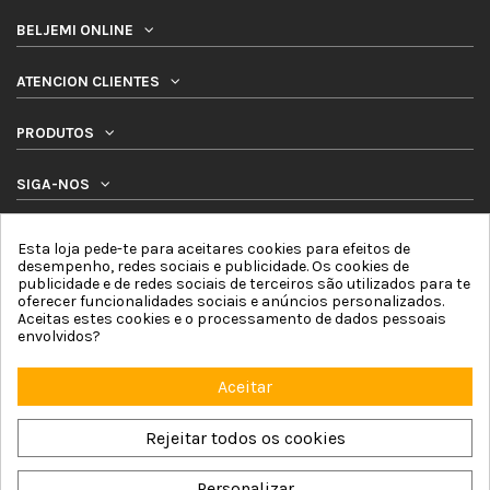
BELJEMI ONLINE
ATENCION CLIENTES
PRODUTOS
SIGA-NOS
BOLETIM DE NOTICIAS
Esta loja pede-te para aceitares cookies para efeitos de
desempenho, redes sociais e publicidade. Os cookies de
publicidade e de redes sociais de terceiros são utilizados para te
oferecer funcionalidades sociais e anúncios personalizados.
Aceitas estes cookies e o processamento de dados pessoais
envolvidos?
Aceitar
Beljemi Online © 2026 by Online Network For4 Commerce, S.L. |
Aviso Legal
|
Política de Cookies
|
Política de privacidade
|
Termos e condicoes
|
Mapa
do site
Rejeitar todos os cookies
Estore opaco preto sem cassete manual ALIX
Personalizar