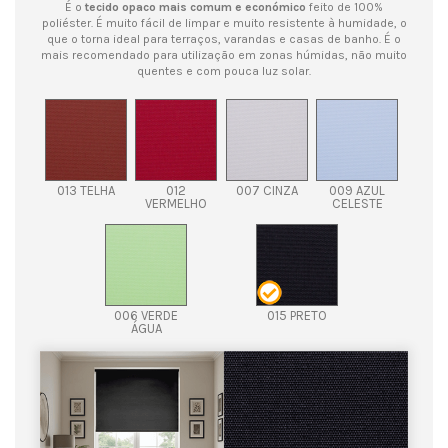
É o
tecido opaco
mais comum e económico
feito de 100%
poliéster. É muito fácil de limpar e muito resistente à humidade, o
que o torna ideal para terraços, varandas e casas de banho. É o
mais recomendado para utilização em zonas húmidas, não muito
quentes e com pouca luz solar.
013 TELHA
012
007 CINZA
009 AZUL
VERMELHO
CELESTE
006 VERDE
015 PRETO
ÁGUA