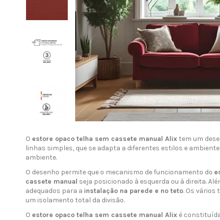
O
estore opaco telha sem cassete manual Alix
tem um desen
linhas simples, que se adapta a diferentes estilos e ambien
ambiente.
O desenho permite que o mecanismo de funcionamento do
e
cassete manual
seja posicionado à esquerda ou à direita. Al
adequados para a
instalação na parede e no teto
. Os vário
um isolamento total da divisão.
O
estore opaco telha sem cassete manual Alix
é constituída