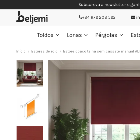
Subscreva a newsletter e gan
+34 672 203 522
i
Toldos
Lonas
Pérgolas
Est
Início
Estores de rolo
Estore opaco telha sem cassete manual AL