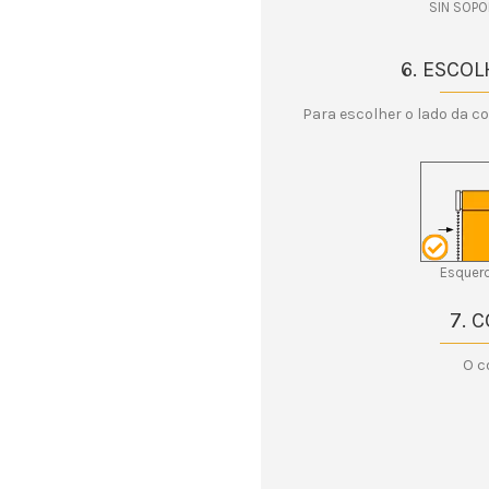
SIN SOPO
6. ESCOL
Para escolher o lado da c
Esquer
7. 
O c