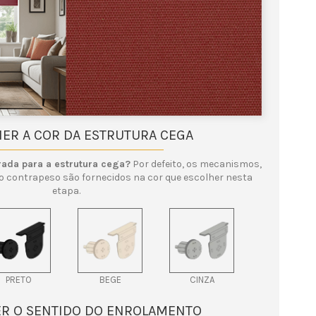
HER A COR DA ESTRUTURA CEGA
rada para a estrutura cega?
Por defeito, os mecanismos,
o contrapeso são fornecidos na cor que escolher nesta
etapa.
PRETO
BEGE
CINZA
ER O SENTIDO DO ENROLAMENTO