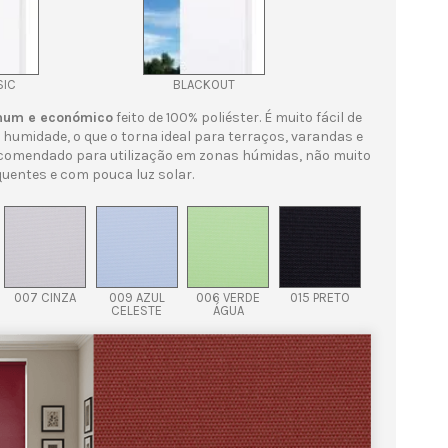
SIC
BLACKOUT
mum e económico
feito de 100% poliéster. É muito fácil de
 humidade, o que o torna ideal para terraços, varandas e
ecomendado para utilização em zonas húmidas, não muito
quentes e com pouca luz solar.
007 CINZA
009 AZUL
006 VERDE
015 PRETO
CELESTE
ÁGUA