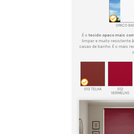
OPACO BA
É o
tecido opaco
mais co
limpar e muito resistente à
casas de banho. É o mais r
013 TELHA
012
VERMELHO