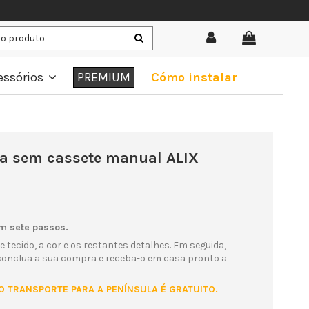
essórios
PREMIUM
Cómo instalar
ha sem cassete manual ALIX
m sete passos.
e tecido, a cor e os restantes detalhes. Em seguida,
 conclua a sua compra e receba-o em casa pronto a
. O TRANSPORTE PARA A PENÍNSULA É GRATUITO.