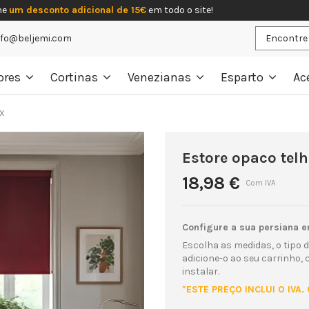
he
um desconto adicional de 15€
em todo o site!
nfo@beljemi.com
ores
Cortinas
Venezianas
Esparto
Ac
IX
Estore opaco tel
18,98 €
Com IVA
Configure a sua persiana e
Escolha as medidas, o tipo d
adicione-o ao seu carrinho,
instalar.
*ESTE PREÇO INCLUI O IVA