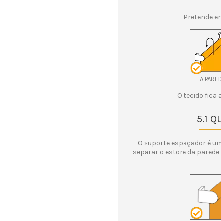
Pretende en
A PARE
O tecido fica 
5.1 
O suporte espaçador é um
separar o estore da parede