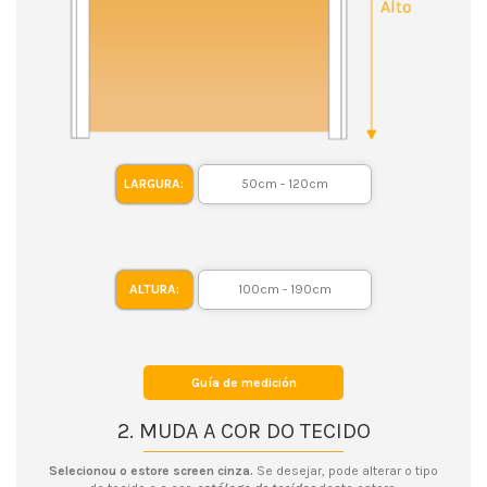
LARGURA:
ALTURA:
Guía de medición
2. MUDA A COR DO TECIDO
Selecionou o estore screen cinza.
Se desejar, pode alterar o tipo