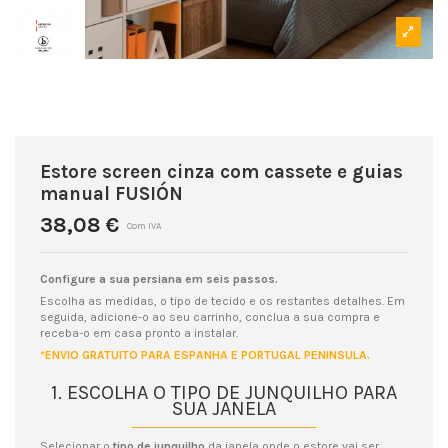
Estore screen cinza com cassete e guias
manual FUSIÓN
38,08 €
Com IVA
Configure a sua persiana em seis passos.
Escolha as medidas, o tipo de tecido e os restantes detalhes. Em
seguida, adicione-o ao seu carrinho, conclua a sua compra e
receba-o em casa pronto a instalar.
*ENVIO GRATUITO PARA ESPANHA E PORTUGAL PENINSULA.
1. ESCOLHA O TIPO DE JUNQUILHO PARA
SUA JANELA
Selecionar o
tipo de junquilho
da janela onde o estore vai ser