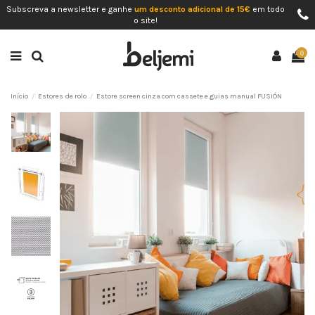
Subscreva a newsletter e ganhe
um desconto adicional de 15€
em todo
o site!
0
Início
Estores de rolo
Estore screen cinza com cassete e guias manual FUSIÓN