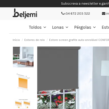
Subscreva a newsletter e gan
+34 672 203 522
i
Toldos
Lonas
Pérgolas
Est
Início
Estores de rolo
Estore screen grafite auto-enrolável CONFO