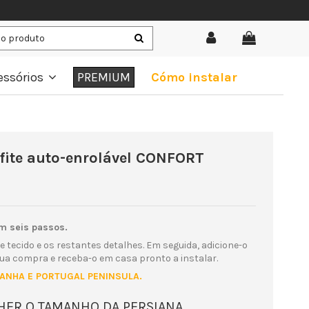
essórios
PREMIUM
Cómo instalar
afite auto-enrolável CONFORT
m seis passos.
e tecido e os restantes detalhes. Em seguida, adicione-o
sua compra e receba-o em casa pronto a instalar.
PANHA E PORTUGAL PENINSULA.
LHER O TAMANHO DA PERSIANA