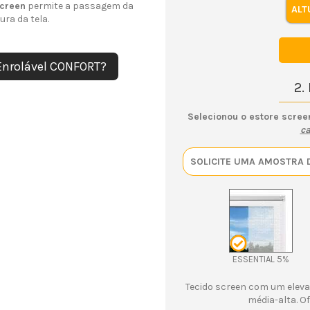
screen
permite a passagem da
ALT
ura da tela.
2.
Selecionou o estore scree
ca
SOLICITE UMA AMOSTRA 
ESSENTIAL 5%
Tecido screen com um elevad
média-alta. O