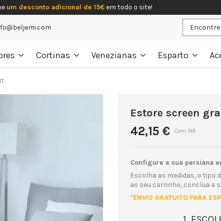
he
um desconto adicional de 15€
em todo o site!
nfo@beljemi.com
ores
Cortinas
Venezianas
Esparto
Ac
RT
Estore screen gr
42,15 €
Com IVA
Configure a sua persiana e
Escolha as medidas, o tipo d
ao seu carrinho, conclua a 
*ENVIO GRATUITO PARA ES
1. ESCO