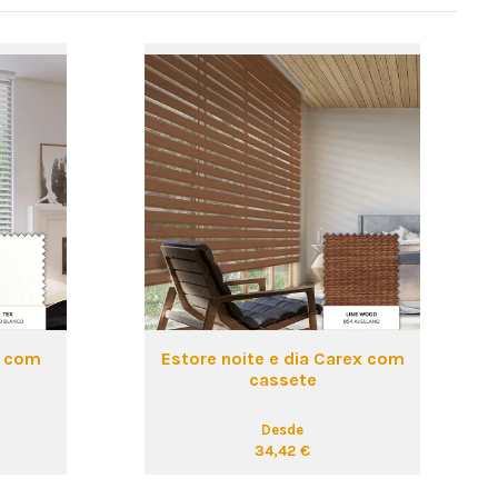
x com
Estore noite e dia Carex com
cassete
Desde
34,42 €