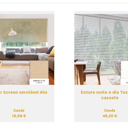
r Screen enrolável Alix
Estore noite e dia Te
cassete
Desde
Desde
18,98 €
48,20 €