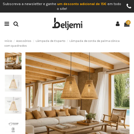
Subscreva a newsletter e ganhe
um desconto adicional de 15€
em todo
o site!
0
Início
Acessórios
Lâmpada de Esparto
Lâmpada de corda de palma cónica
com quadrados