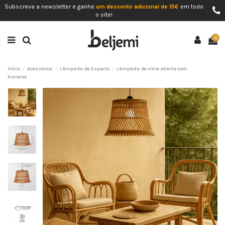
Subscreva a newsletter e ganhe
um desconto adicional de 15€
em todo
o site!
0
Início
Acessórios
Lâmpada de Esparto
Lâmpada de vime aberta com
buracos