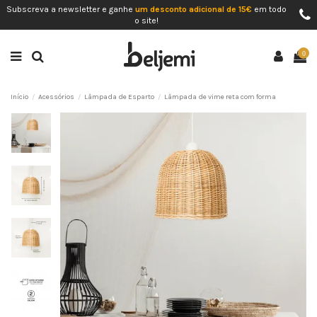
Subscreva a newsletter e ganhe
um desconto adicional de 15€
em todo
o site!
0
Início
Acessórios
Lâmpada de Esparto
Lâmpada de vime reta com forma