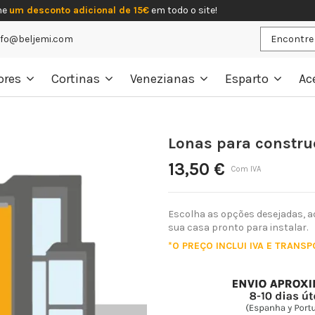
he
um desconto adicional de 15€
em todo o site!
nfo@beljemi.com
ores
Cortinas
Venezianas
Esparto
Ac
Lonas para constr
13,50 €
Com IVA
Escolha as opções desejadas, a
sua casa pronto para instalar.
*O PREÇO INCLUI IVA E TRANS