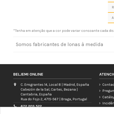
R
A
*Tenha em atenção que a cor pode variar consoante cada disp
Somos fabricantes de lonas à medida
BELJEMI ONLINE
ATENCI
C. Emigrantes 14, Local 8 | Madrid, España
Contac
Cabezón de la Sal, Cartes, Bezana |
Pregun
Cantabria, España
Catálo
Rua do Fojo 2, 4715-567 | Braga, Portugal
Incidê
672 203 522
Garant
info@beljemi.com