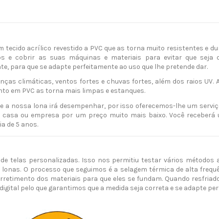
tecido acrílico revestido a PVC que as torna muito resistentes e du
cios e cobrir as suas máquinas e materiais para evitar que seja
e, para que se adapte perfeitamente ao uso que lhe pretende dar.
anças climáticas, ventos fortes e chuvas fortes, além dos raios U
nto em PVC as torna mais limpas e estanques.
a nossa lona irá desempenhar, por isso oferecemos-lhe um serviç
ua casa ou empresa por um preço muito mais baixo. Você receberá
a de 5 anos.
de telas personalizadas. Isso nos permitiu testar vários métodos 
 lonas. O processo que seguimos é a selagem térmica de alta frequê
rretimento dos materiais para que eles se fundam. Quando resfriad
 digital pelo que garantimos que a medida seja correta e se adapte pe