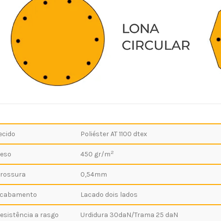
ecido
Poliéster AT 1100 dtex
2
eso
450 gr/m
rossura
0,54mm
cabamento
Lacado dois lados
esistência a rasgo
Urdidura 30daN/Trama 25 daN