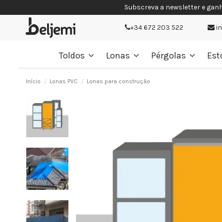
Subscreva a newsletter e gan
+34 672 203 522
i
Toldos
Lonas
Pérgolas
Est
Início
Lonas PVC
Lonas para construção