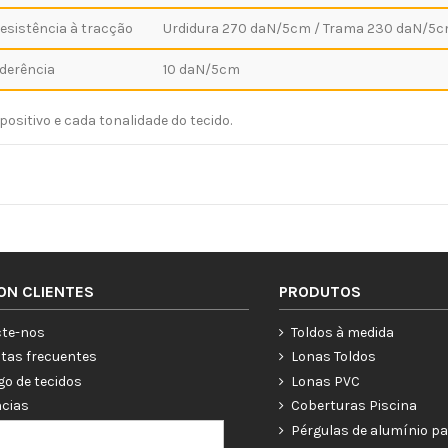
esistência à tracção
Urdidura 270 daN/5cm / Trama 230 daN/5
derência
10 daN/5cm
ositivo e cada tonalidade do tecido.
ON CLIENTES
PRODUTOS
te-nos
Toldos à medida
tas frecuentes
Lonas Toldos
go de tecidos
Lonas PVC
ncias
Coberturas Piscina
ías
Pérgulas de alumínio pa