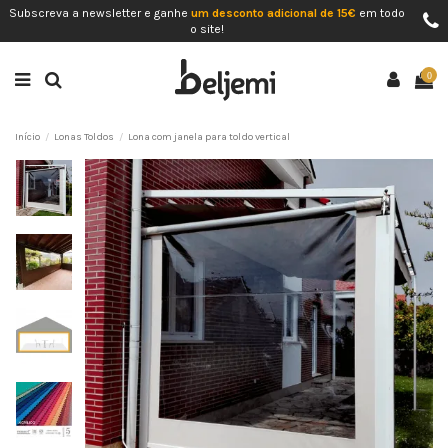
Subscreva a newsletter e ganhe
um desconto adicional de 15€
em todo
o site!
0
Início
Lonas Toldos
Lona com janela para toldo vertical