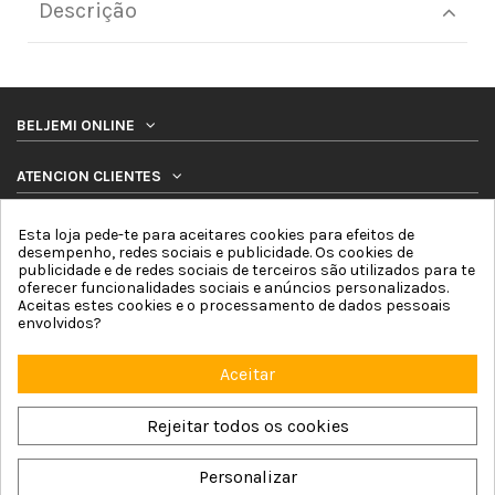
Descrição
BELJEMI ONLINE
ATENCION CLIENTES
PRODUTOS
Esta loja pede-te para aceitares cookies para efeitos de
desempenho, redes sociais e publicidade. Os cookies de
publicidade e de redes sociais de terceiros são utilizados para te
SIGA-NOS
oferecer funcionalidades sociais e anúncios personalizados.
Aceitas estes cookies e o processamento de dados pessoais
envolvidos?
BOLETIM DE NOTICIAS
Aceitar
Rejeitar todos os cookies
Personalizar
Beljemi Online © 2026 by Online Network For4 Commerce, S.L. |
Aviso Legal